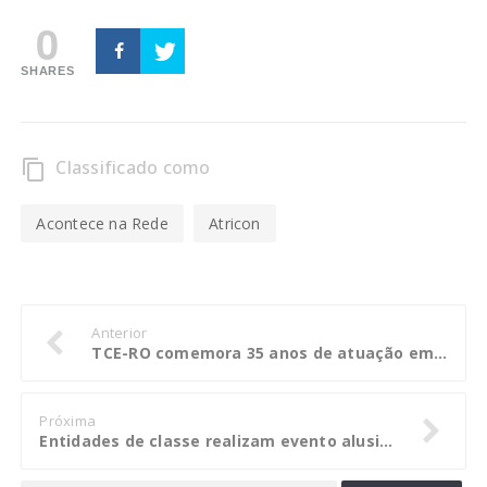
0
SHARES
Classificado como
content_copy
Acontece na Rede
Atricon
Anterior
TCE-RO comemora 35 anos de atuação em defesa do erário e da melhoria da gestão pública
Próxima
Entidades de classe realizam evento alusivo ao Dia do Geólogo