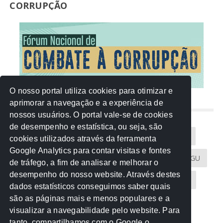
CORRUPÇÃO
O nosso portal utiliza cookies para otimizar e
aprimorar a navegação e a experiência de
NUVEM DE TAGS
nossos usuários. O portal vale-se de cookies
de desempenho e estatística, ou seja, são
Acontece na Rede
AGU
AMM
Artigos
cookies utilizados através da ferramenta
Google Analytics para contar visitas e fontes
Atricon
Audicom
CAU-MT
CGE
CGU
de tráfego, a fim de analisar e melhorar o
desempenho do nosso website. Através destes
CREA-MT
Eventos
MPC-MT
MPE-MT
dados estatísticos conseguimos saber quais
são as páginas mais e menos populares e a
MPF
Notícias
PF
PGE-MT
PGR
visualizar a navegabilidade pelo website. Para
tanto, compartilhamos com o Google o