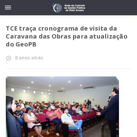
TCE traça cronograma de visita da
Caravana das Obras para atualização
do GeoPB
8 anos atrás
access_time