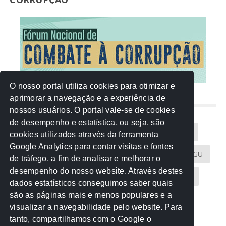
O nosso portal utiliza cookies para otimizar e
aprimorar a navegação e a experiência de
NUVEM DE TAGS
nossos usuários. O portal vale-se de cookies
de desempenho e estatística, ou seja, são
Acontece na Rede
AGU
AMM
Artigos
cookies utilizados através da ferramenta
Google Analytics para contar visitas e fontes
Atricon
Audicom
CAU-MT
CGE
CGU
de tráfego, a fim de analisar e melhorar o
desempenho do nosso website. Através destes
CREA-MT
Eventos
MPC-MT
MPE-MT
dados estatísticos conseguimos saber quais
são as páginas mais e menos populares e a
MPF
Notícias
PF
PGE-MT
PGR
visualizar a navegabilidade pelo website. Para
tanto, compartilhamos com o Google o
Receita Federal
Sem categoria
Senado