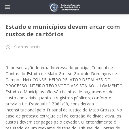
Estado e municípios devem arcar com
custos de cartórios
9 anos atrás
access_time
Representação Interna Interessado principal:Tribunal de
Contas do Estado de Mato Grosso Gonçalo Domingos de
Campos NetoCONSELHEIRO RELATOR DETALHES DO
PROCESSO INTEIRO TEOR VOTO ASSISTA AO JULGAMENTO
Estado e Municípios não são isentos de pagamentos de
custos notariais quanto a registros públicos, conforme
previa a Lei Estadual nº 7.081/98, considerada
inconstitucional pelo Tribunal de Justiça de Mato Grosso. No
caso de protesto extrajudicial de certidão de dívida ativa, os
custos devem ser pagos pelo devedor. O entendimento é
resultado de um reexame de tese do Tribunal de Contas de