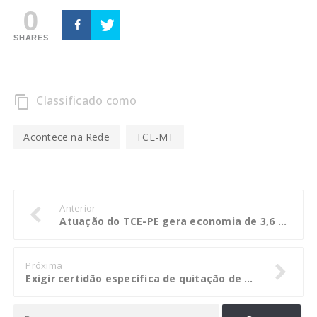
0
SHARES
Classificado como
content_copy
Acontece na Rede
TCE-MT
Anterior
Atuação do TCE-PE gera economia de 3,6 milhões em licitação no município de Águas Belas
Próxima
Exigir certidão específica de quitação de débitos fiscais em licitação é falha grave