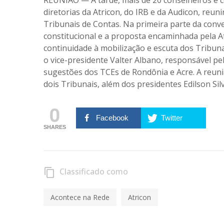
diretorias da Atricon, do IRB e da Audicon, reu
Tribunais de Contas. Na primeira parte da conve
constitucional e a proposta encaminhada pela 
continuidade à mobilização e escuta dos Tribuna
o vice-presidente Valter Albano, responsável pe
sugestões dos TCEs de Rondônia e Acre. A reuni
dois Tribunais, além dos presidentes Edilson Si
0
Facebook
Twitter
SHARES
Classificado como
content_copy
Acontece na Rede
Atricon