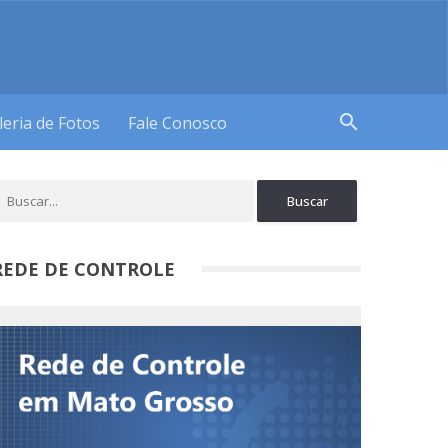
search
leria de Fotos
Fale Conosco
REDE DE CONTROLE