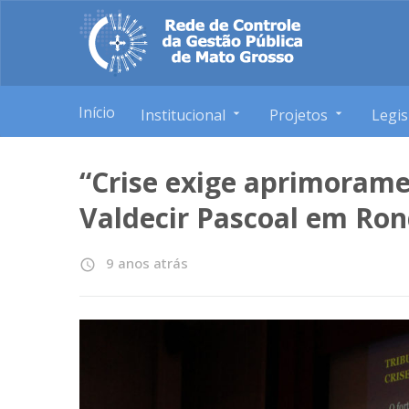
Início
Institucional
Projetos
Legis
“Crise exige aprimorame
Valdecir Pascoal em Ro
9 anos atrás
access_time