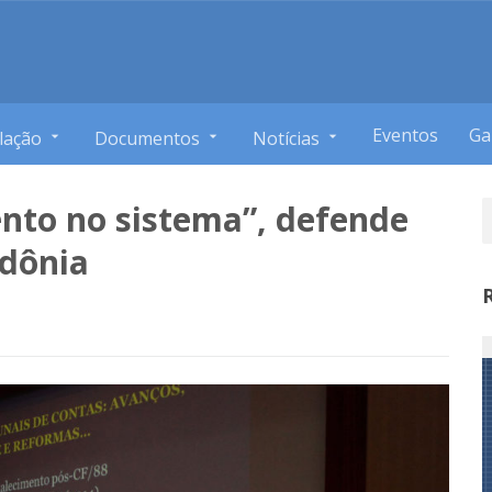
Eventos
Ga
lação
Documentos
Notícias
nto no sistema”, defende
ndônia