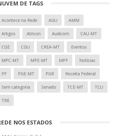
NUVEM DE TAGS
Acontece na Rede
AGU
AMM
Artigos
Atricon
Audicom
CAU-MT
CGE
CGU
CREA-MT
Eventos
MPC-MT
MPE-MT
MPF
Notícias
PF
PGE-MT
PGR
Receita Federal
Sem categoria
Senado
TCE-MT
TCU
TRE
REDE NOS ESTADOS