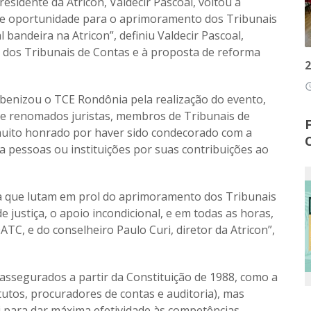
residente da Atricon, Valdecir Pascoal, voltou a
a de oportunidade para o aprimoramento dos Tribunais
l bandeira na Atricon”, definiu Valdecir Pascoal,
 dos Tribunais de Contas e à
proposta de reforma
2
access
rabenizou o TCE Rondônia pela realização do evento,
de renomados juristas, membros de Tribunais de
 muito honrado por haver sido condecorado com a
 pessoas ou instituições por suas contribuições ao
a que lutam em prol do aprimoramento dos Tribunais
e justiça, o apoio incondicional, e em todas as horas,
TC, e do conselheiro Paulo Curi, diretor da Atricon”,
assegurados a partir da Constituição de 1988, como a
utos, procuradores de contas e auditoria), mas
i para dar máxima efetividade às competências