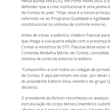
nesta quinta-feira (25), em Porto Velho (RO), o p
defender que a crise institucional é uma janel
de Contas do país. “Hoje, essa é a nossa principa
referindo-se ao Programa Qualidade e Agilidade
constitucional
no sistema de controle externo.
Antes de iniciar a palestra, Valdecir Pascoal pa
que chega à sua quarta edição com a presença 
Contas e ministros do STF. Pascoal disse estar
Comenda Medalha Mérito de Contas, concedida a
sistema de controle externo brasileiro.
“Compartilho-a com todos os colegas de jornad
de Contas. E aqui permitam-me citar, por dever d
do presidente Edilson Silva, membro do grupo QA
declarou.
O presidente da Atricon reconheceu os avanços 
estruturação do corpo técnico (membros substit
afirmou que é preciso dar um passo à frente. Fo