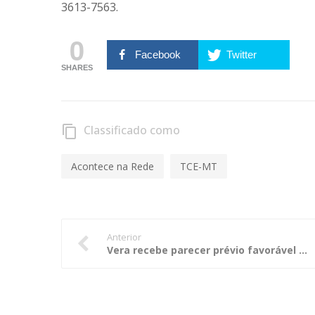
3613-7563.
0
Facebook
Twitter
SHARES
Classificado como
content_copy
Acontece na Rede
TCE-MT
Anterior
Vera recebe parecer prévio favorável à aprovação das contas de governo de 2016