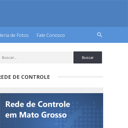
search
leria de Fotos
Fale Conosco
REDE DE CONTROLE