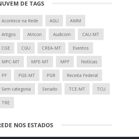
NUVEM DE TAGS
Acontece na Rede
AGU
AMM
Artigos
Atricon
Audicom
CAU-MT
CGE
CGU
CREA-MT
Eventos
MPC-MT
MPE-MT
MPF
Notícias
PF
PGE-MT
PGR
Receita Federal
Sem categoria
Senado
TCE-MT
TCU
TRE
REDE NOS ESTADOS