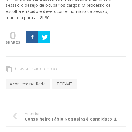
sessão o desejo de ocupar os cargos. O processo de
escolha é rápido e deve ocorrer no início da sessão,
marcada para as 8h30.
0
SHARES
Classificado como
content_copy
Acontece na Rede
TCE-MT
Anterior
Conselheiro Fábio Nogueira é candidato único à presidência da Atricon