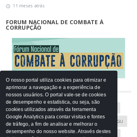
11 meses atrás
access_time
FORUM NACIONAL DE COMBATE À
CORRUPÇÃO
O nosso portal utiliza cookies para otimizar e
aprimorar a navegação e a experiência de
NUVEM DE TAGS
nossos usuários. O portal vale-se de cookies
de desempenho e estatística, ou seja, são
Acontece na Rede
AGU
AMM
Artigos
cookies utilizados através da ferramenta
Google Analytics para contar visitas e fontes
Atricon
Audicom
CAU-MT
CGE
CGU
de tráfego, a fim de analisar e melhorar o
desempenho do nosso website. Através destes
CREA-MT
Eventos
MPC-MT
MPE-MT