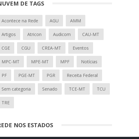
NUVEM DE TAGS
Acontece na Rede
AGU
AMM
Artigos
Atricon
Audicom
CAU-MT
CGE
CGU
CREA-MT
Eventos
MPC-MT
MPE-MT
MPF
Notícias
PF
PGE-MT
PGR
Receita Federal
Sem categoria
Senado
TCE-MT
TCU
TRE
REDE NOS ESTADOS