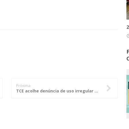
2
access
Próxima
TCE acolhe denúncia de uso irregular de combustível na prefeitura de Várzea Grande