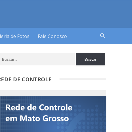
search
leria de Fotos
Fale Conosco
REDE DE CONTROLE