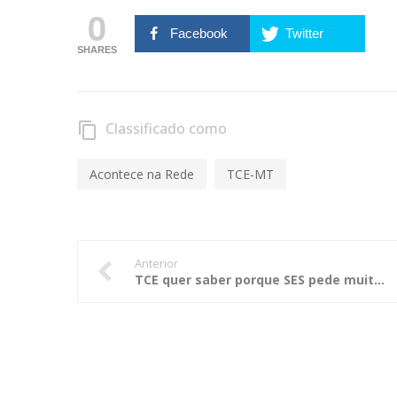
0
Facebook
Twitter
SHARES
Classificado como
content_copy
Acontece na Rede
TCE-MT
Anterior
TCE quer saber porque SES pede muitas prorrogações de prazo e não cumprem TAG de saúde