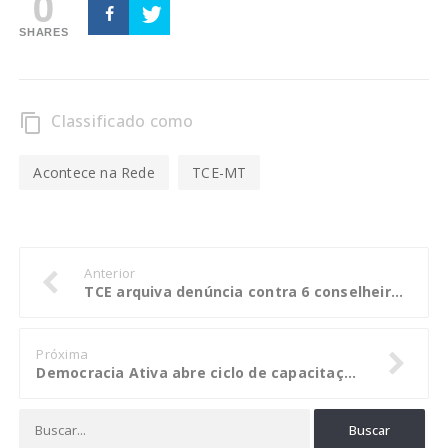
0
SHARES
Classificado como
content_copy
Acontece na Rede
TCE-MT
Anterior
TCE arquiva denúncia contra 6 conselheiros acusados de cobrar propina de Silval
Próxima
Democracia Ativa abre ciclo de capacitações do TCE-MT em Alta Floresta