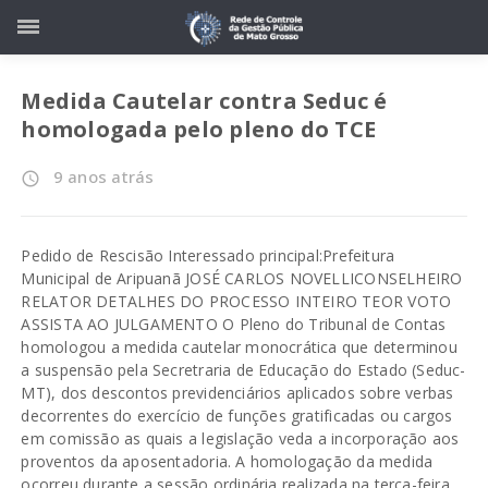
Medida Cautelar contra Seduc é
homologada pelo pleno do TCE
9 anos atrás
access_time
Pedido de Rescisão Interessado principal:Prefeitura
Municipal de Aripuanã JOSÉ CARLOS NOVELLICONSELHEIRO
RELATOR DETALHES DO PROCESSO INTEIRO TEOR VOTO
ASSISTA AO JULGAMENTO O Pleno do Tribunal de Contas
homologou a medida cautelar monocrática que determinou
a suspensão pela Secretraria de Educação do Estado (Seduc-
MT), dos descontos previdenciários aplicados sobre verbas
decorrentes do exercício de funções gratificadas ou cargos
em comissão as quais a legislação veda a incorporação aos
proventos da aposentadoria. A homologação da medida
ocorreu durante a sessão ordinária realizada na terça-feira,