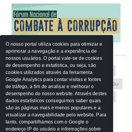
O nosso portal utiliza cookies para otimizar e
aprimorar a navegação e a experiência de
NUVEM DE TAGS
nossos usuários. O portal vale-se de cookies
de desempenho e estatística, ou seja, são
Acontece na Rede
AGU
AMM
Artigos
cookies utilizados através da ferramenta
Google Analytics para contar visitas e fontes
Atricon
Audicom
CAU-MT
CGE
CGU
de tráfego, a fim de analisar e melhorar o
desempenho do nosso website. Através destes
CREA-MT
Eventos
MPC-MT
MPE-MT
dados estatísticos conseguimos saber quais
são as páginas mais e menos populares e a
MPF
Notícias
PF
PGE-MT
PGR
visualizar a navegabilidade pelo website. Para
tanto, compartilhamos com o Google o
Receita Federal
Sem categoria
Senado
endereço IP do usuário e informações sobre