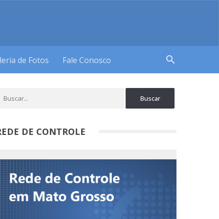
search
leria de Fotos
Fale Conosco
REDE DE CONTROLE