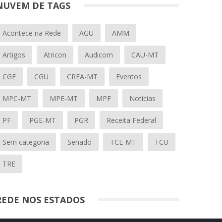
NUVEM DE TAGS
Acontece na Rede
AGU
AMM
Artigos
Atricon
Audicom
CAU-MT
CGE
CGU
CREA-MT
Eventos
MPC-MT
MPE-MT
MPF
Notícias
PF
PGE-MT
PGR
Receita Federal
Sem categoria
Senado
TCE-MT
TCU
TRE
REDE NOS ESTADOS