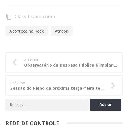
Classificado como
content_copy
Acontece na Rede
Atricon
Anterior
Observatório da Despesa Pública é implantado no TCE-AP
Próxima
Sessão do Pleno da próxima terça-feira tem 31 processos em pauta
REDE DE CONTROLE