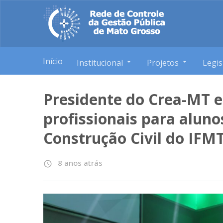
Início
Institucional
Projetos
Legis
Presidente do Crea-MT e
profissionais para alun
Construção Civil do IFM
8 anos atrás
access_time