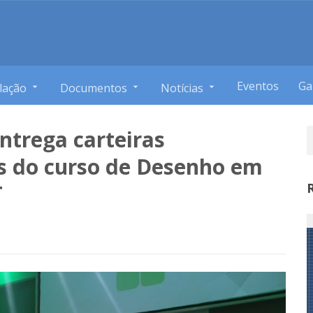
Eventos
Ga
lação
Documentos
Notícias
ntrega carteiras
os do curso de Desenho em
T