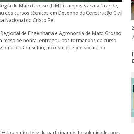
nologia de Mato Grosso (IFMT) campus Várzea Grande,
grau dos cursos técnicos em Desenho de Construção Civil
ta Nacional do Cristo Rei.
2
o Regional de Engenharia e Agronomia de Mato Grosso
access
 da mesa de honra, entregou aos formandos do curso
sional do Conselho, ato este que possibilita ao
“Estou muito feliz de participar desta solenidade, pois