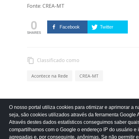
Fonte: CREA-MT
0
Facebook
Twitter
SHARES
Classificado como
content_copy
Acontece na Rede
CREA-MT
Anterior
O nosso portal utiliza cookies para otimizar e aprimorar a
Lançado pelo TCE-RO e-book com artigos inéditos selecionados em concurso
seja, são cookies utilizados através da ferramenta Google A
Através destes dados estatísticos conseguimos saber quais
compartilhamos com o Google o endereço IP do usuário e i
agregadas e, por conseguinte, anônimas. Se não permitir 