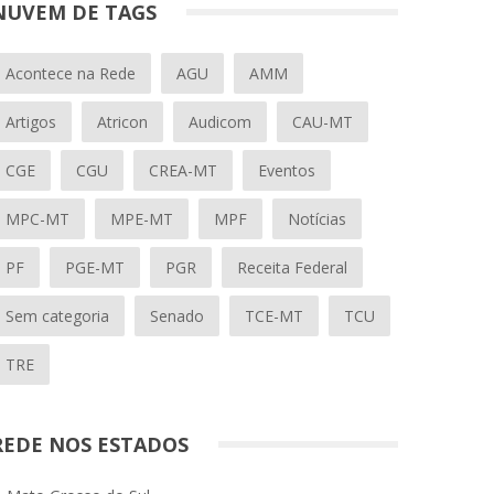
NUVEM DE TAGS
Acontece na Rede
AGU
AMM
Artigos
Atricon
Audicom
CAU-MT
CGE
CGU
CREA-MT
Eventos
MPC-MT
MPE-MT
MPF
Notícias
PF
PGE-MT
PGR
Receita Federal
Sem categoria
Senado
TCE-MT
TCU
TRE
REDE NOS ESTADOS