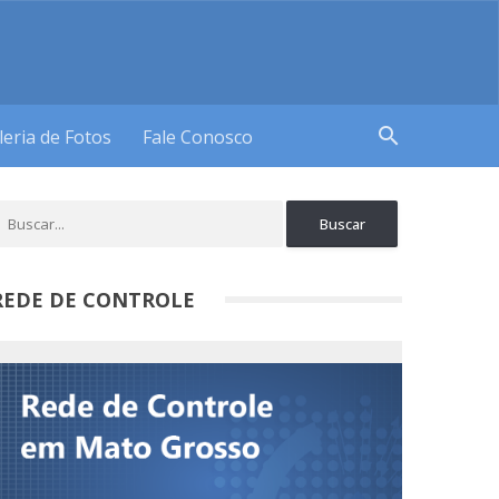
search
leria de Fotos
Fale Conosco
REDE DE CONTROLE