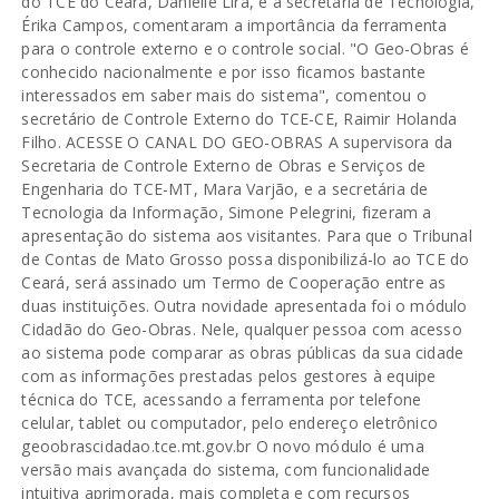
do TCE do Ceará, Danielle Lira, e a secretária de Tecnologia,
Érika Campos, comentaram a importância da ferramenta
para o controle externo e o controle social. "O Geo-Obras é
conhecido nacionalmente e por isso ficamos bastante
interessados em saber mais do sistema", comentou o
secretário de Controle Externo do TCE-CE, Raimir Holanda
Filho. ACESSE O CANAL DO GEO-OBRAS A supervisora da
Secretaria de Controle Externo de Obras e Serviços de
Engenharia do TCE-MT, Mara Varjão, e a secretária de
Tecnologia da Informação, Simone Pelegrini, fizeram a
apresentação do sistema aos visitantes. Para que o Tribunal
de Contas de Mato Grosso possa disponibilizá-lo ao TCE do
Ceará, será assinado um Termo de Cooperação entre as
duas instituições. Outra novidade apresentada foi o módulo
Cidadão do Geo-Obras. Nele, qualquer pessoa com acesso
ao sistema pode comparar as obras públicas da sua cidade
com as informações prestadas pelos gestores à equipe
técnica do TCE, acessando a ferramenta por telefone
celular, tablet ou computador, pelo endereço eletrônico
geoobrascidadao.tce.mt.gov.br O novo módulo é uma
versão mais avançada do sistema, com funcionalidade
intuitiva aprimorada, mais completa e com recursos