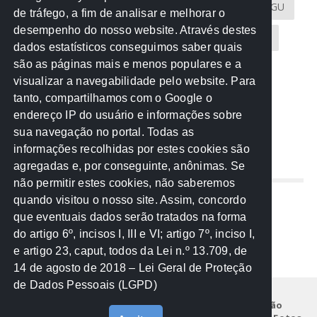
Atricon
Audicom
CAU-MT
CGE
CGU
de tráfego, a fim de analisar e melhorar o
desempenho do nosso website. Através destes
CREA-MT
Eventos
MPC-MT
MPE-MT
dados estatísticos conseguimos saber quais
são as páginas mais e menos populares e a
MPF
Notícias
PF
PGE-MT
PGR
visualizar a navegabilidade pelo website. Para
tanto, compartilhamos com o Google o
Receita Federal
Sem categoria
Senado
endereço IP do usuário e informações sobre
TCE-MT
TCU
TRE
sua navegação no portal. Todas as
informações recolhidas por estes cookies são
agregadas e, por conseguinte, anônimas. Se
REDE NOS ESTADOS
não permitir estes cookies, não saberemos
quando visitou o nosso site. Assim, concordo
Mato Grosso do Sul
que eventuais dados serão tratados na forma
Paraná
do artigo 6º, incisos I, III e VI; artigo 7º, inciso I,
Nacional
e artigo 23, caput, todos da Lei n.º 13.709, de
14 de agosto de 2018 – Lei Geral de Proteção
de Dados Pessoais (LGPD)
Início
Institucional
Projetos
Legislação