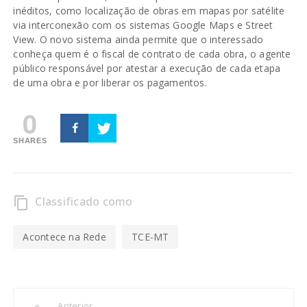
inéditos, como localização de obras em mapas por satélite
via interconexão com os sistemas Google Maps e Street
View. O novo sistema ainda permite que o interessado
conheça quem é o fiscal de contrato de cada obra, o agente
público responsável por atestar a execução de cada etapa
de uma obra e por liberar os pagamentos.
0
SHARES
Classificado como
content_copy
Acontece na Rede
TCE-MT
Anterior