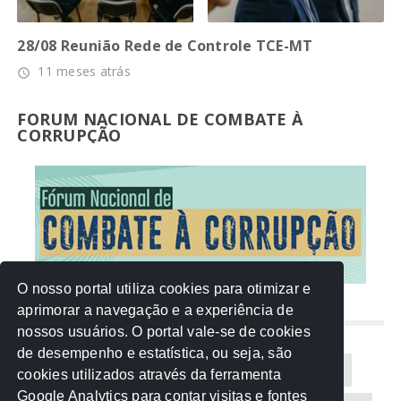
28/08 Reunião Rede de Controle TCE-MT
11 meses atrás
access_time
FORUM NACIONAL DE COMBATE À
CORRUPÇÃO
O nosso portal utiliza cookies para otimizar e
aprimorar a navegação e a experiência de
NUVEM DE TAGS
nossos usuários. O portal vale-se de cookies
de desempenho e estatística, ou seja, são
Acontece na Rede
AGU
AMM
Artigos
cookies utilizados através da ferramenta
Google Analytics para contar visitas e fontes