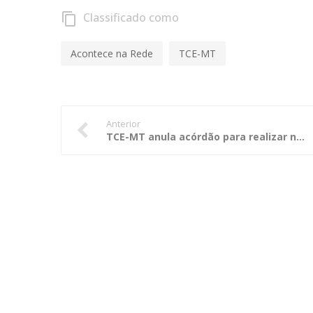
Classificado como
content_copy
Acontece na Rede
TCE-MT
Anterior
TCE-MT anula acórdão para realizar nova apreciação de mérito