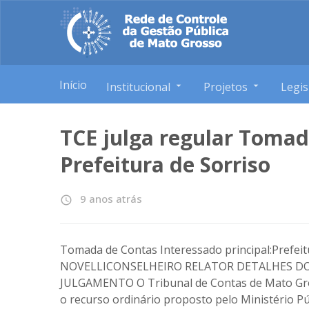
Início
Institucional
Projetos
Legis
TCE julga regular Tomad
Prefeitura de Sorriso
9 anos atrás
access_time
Tomada de Contas Interessado principal:Prefei
NOVELLICONSELHEIRO RELATOR DETALHES DO
JULGAMENTO O Tribunal de Contas de Mato Gross
o recurso ordinário proposto pelo Ministério 