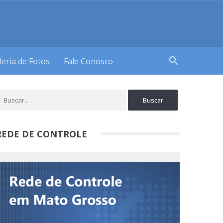
search
leria de Fotos
Fale Conosco
REDE DE CONTROLE