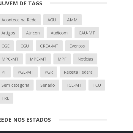
NUVEM DE TAGS
Acontece na Rede
AGU
AMM
Artigos
Atricon
Audicom
CAU-MT
CGE
CGU
CREA-MT
Eventos
MPC-MT
MPE-MT
MPF
Notícias
PF
PGE-MT
PGR
Receita Federal
Sem categoria
Senado
TCE-MT
TCU
TRE
REDE NOS ESTADOS