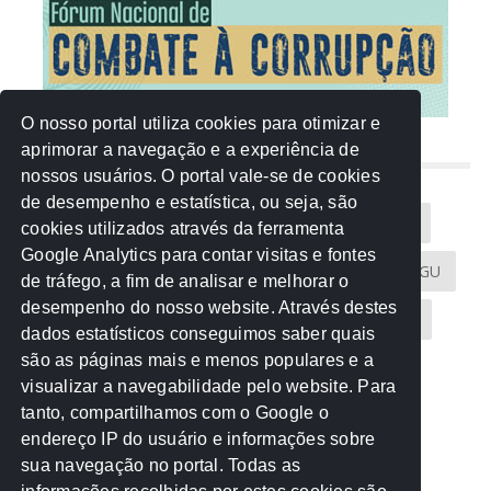
O nosso portal utiliza cookies para otimizar e
aprimorar a navegação e a experiência de
NUVEM DE TAGS
nossos usuários. O portal vale-se de cookies
de desempenho e estatística, ou seja, são
Acontece na Rede
AGU
AMM
Artigos
cookies utilizados através da ferramenta
Google Analytics para contar visitas e fontes
Atricon
Audicom
CAU-MT
CGE
CGU
de tráfego, a fim de analisar e melhorar o
desempenho do nosso website. Através destes
CREA-MT
Eventos
MPC-MT
MPE-MT
dados estatísticos conseguimos saber quais
são as páginas mais e menos populares e a
MPF
Notícias
PF
PGE-MT
PGR
visualizar a navegabilidade pelo website. Para
tanto, compartilhamos com o Google o
Receita Federal
Sem categoria
Senado
endereço IP do usuário e informações sobre
TCE-MT
TCU
TRE
sua navegação no portal. Todas as