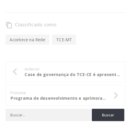
Classificado como
content_copy
Acontece na Rede
TCE-MT
Anterior
Case de governança do TCE-CE é apresentado a Gestores Públicos
Próxima
Programa de desenvolvimento e aprimoramento da fiscalização é pauta da 5ª reunião do Prodesu, em Brasília