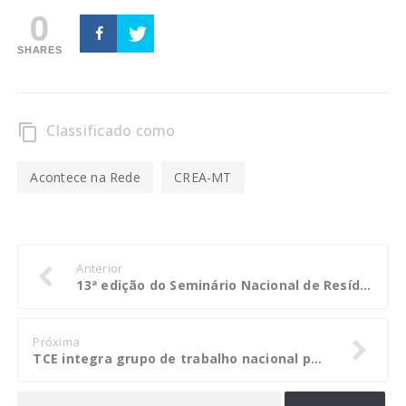
0
SHARES
Classificado como
content_copy
Acontece na Rede
CREA-MT
Anterior
13ª edição do Seminário Nacional de Resíduos Sólidos será realizado em Cuiabá
Próxima
TCE integra grupo de trabalho nacional para discutir aprimoramento de Corregedorias