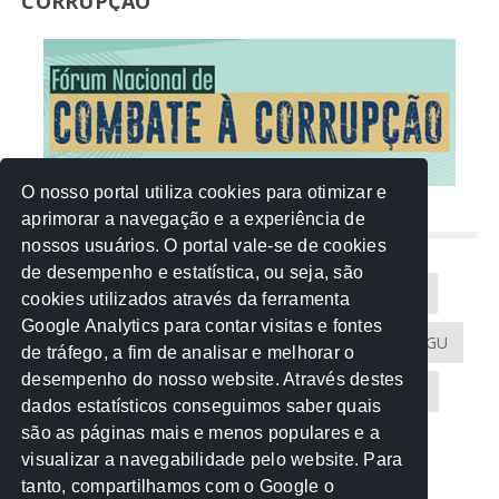
CORRUPÇÃO
O nosso portal utiliza cookies para otimizar e
aprimorar a navegação e a experiência de
NUVEM DE TAGS
nossos usuários. O portal vale-se de cookies
de desempenho e estatística, ou seja, são
Acontece na Rede
AGU
AMM
Artigos
cookies utilizados através da ferramenta
Google Analytics para contar visitas e fontes
Atricon
Audicom
CAU-MT
CGE
CGU
de tráfego, a fim de analisar e melhorar o
desempenho do nosso website. Através destes
CREA-MT
Eventos
MPC-MT
MPE-MT
dados estatísticos conseguimos saber quais
são as páginas mais e menos populares e a
MPF
Notícias
PF
PGE-MT
PGR
visualizar a navegabilidade pelo website. Para
tanto, compartilhamos com o Google o
Receita Federal
Sem categoria
Senado