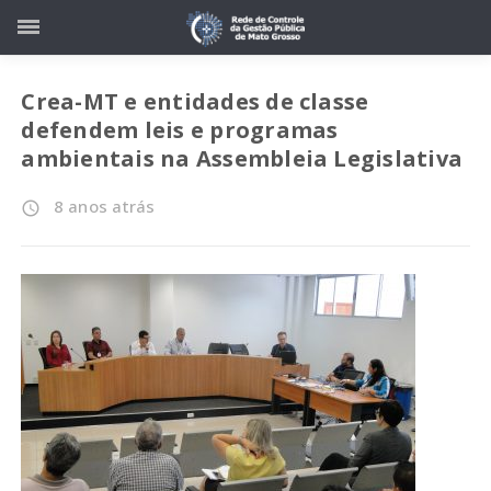
Crea-MT e entidades de classe
defendem leis e programas
ambientais na Assembleia Legislativa
8 anos atrás
access_time