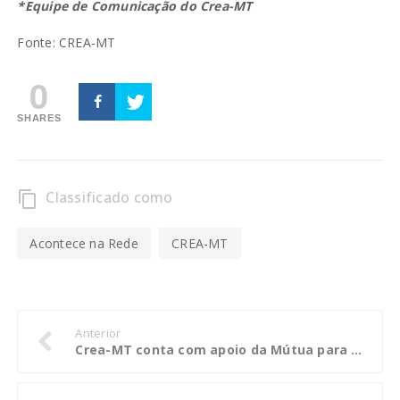
*Equipe de Comunicação do Crea-MT
Fonte: CREA-MT
0
SHARES
Classificado como
content_copy
Acontece na Rede
CREA-MT
Anterior
Crea-MT conta com apoio da Mútua para delegação que participará da 75ª SOEA