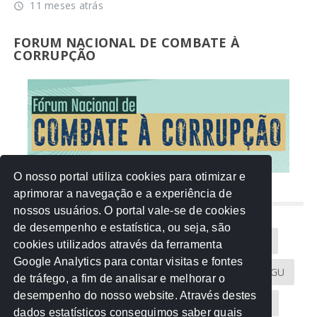
11 meses atrás
access_time
FORUM NACIONAL DE COMBATE À
CORRUPÇÃO
O nosso portal utiliza cookies para otimizar e
aprimorar a navegação e a experiência de
NUVEM DE TAGS
nossos usuários. O portal vale-se de cookies
de desempenho e estatística, ou seja, são
Acontece na Rede
AGU
AMM
Artigos
cookies utilizados através da ferramenta
Google Analytics para contar visitas e fontes
Atricon
Audicom
CAU-MT
CGE
CGU
de tráfego, a fim de analisar e melhorar o
desempenho do nosso website. Através destes
CREA-MT
Eventos
MPC-MT
MPE-MT
dados estatísticos conseguimos saber quais