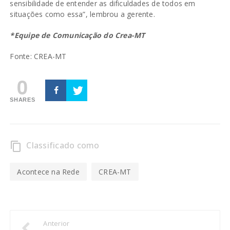
sensibilidade de entender as dificuldades de todos em
situações como essa”, lembrou a gerente.
*Equipe de Comunicação do Crea-MT
Fonte: CREA-MT
0
SHARES
Classificado como
content_copy
Acontece na Rede
CREA-MT
Anterior