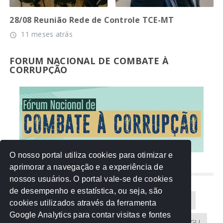
28/08 Reunião Rede de Controle TCE-MT
11 meses atrás
access_time
FORUM NACIONAL DE COMBATE À
CORRUPÇÃO
O nosso portal utiliza cookies para otimizar e
aprimorar a navegação e a experiência de
NUVEM DE TAGS
nossos usuários. O portal vale-se de cookies
de desempenho e estatística, ou seja, são
Acontece na Rede
AGU
AMM
Artigos
cookies utilizados através da ferramenta
Google Analytics para contar visitas e fontes
Atricon
Audicom
CAU-MT
CGE
CGU