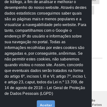
de tráfego, a fim de analisar e melhorar o
desempenho do nosso website. Através destes
CREA-MT
Eventos
MPC-MT
MPE-MT
dados estatísticos conseguimos saber quais
são as páginas mais e menos populares e a
MPF
Notícias
PF
PGE-MT
PGR
visualizar a navegabilidade pelo website. Para
tanto, compartilhamos com o Google o
Receita Federal
Sem categoria
Senado
endereço IP do usuário e informações sobre
TCE-MT
TCU
TRE
sua navegação no portal. Todas as
informações recolhidas por estes cookies são
agregadas e, por conseguinte, anônimas. Se
REDE NOS ESTADOS
não permitir estes cookies, não saberemos
quando visitou o nosso site. Assim, concordo
Mato Grosso do Sul
que eventuais dados serão tratados na forma
Paraná
do artigo 6º, incisos I, III e VI; artigo 7º, inciso I,
Nacional
e artigo 23, caput, todos da Lei n.º 13.709, de
14 de agosto de 2018 – Lei Geral de Proteção
de Dados Pessoais (LGPD)
Início
Institucional
Projetos
Legislação
Documentos
Notícias
Eventos
Galeria de Fotos
Aceitar