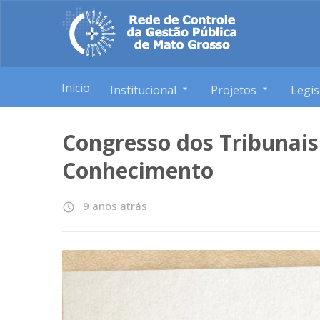
Início
Institucional
Projetos
Legis
Congresso dos Tribunais
Conhecimento
9 anos atrás
access_time