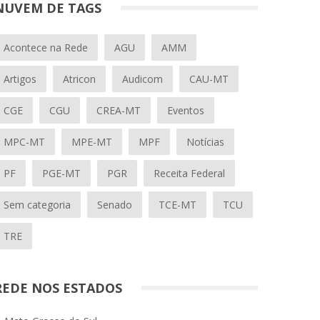
NUVEM DE TAGS
Acontece na Rede
AGU
AMM
Artigos
Atricon
Audicom
CAU-MT
CGE
CGU
CREA-MT
Eventos
MPC-MT
MPE-MT
MPF
Notícias
PF
PGE-MT
PGR
Receita Federal
Sem categoria
Senado
TCE-MT
TCU
TRE
REDE NOS ESTADOS