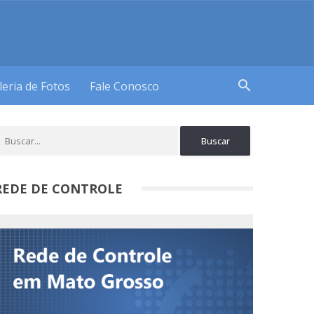
search
leria de Fotos
Fale Conosco
REDE DE CONTROLE