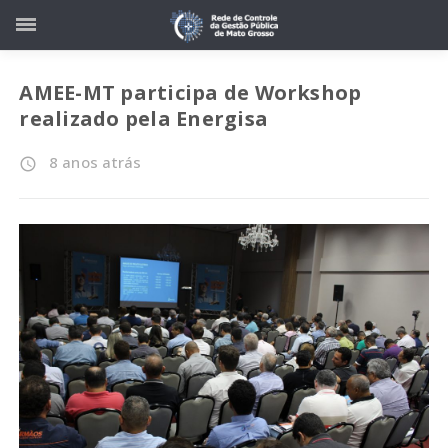
AMEE-MT participa de Workshop
realizado pela Energisa
8 anos atrás
access_time