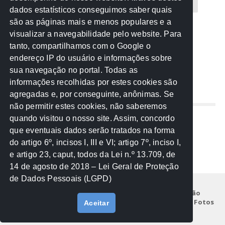
CREA-MT
Eventos
MPC-MT
MPE-MT
dados estatísticos conseguimos saber quais
são as páginas mais e menos populares e a
MPF
Notícias
PF
PGE-MT
PGR
visualizar a navegabilidade pelo website. Para
tanto, compartilhamos com o Google o
Receita Federal
Sem categoria
Senado
endereço IP do usuário e informações sobre
TCE-MT
TCU
TRE
sua navegação no portal. Todas as
informações recolhidas por estes cookies são
agregadas e, por conseguinte, anônimas. Se
REDE NOS ESTADOS
não permitir estes cookies, não saberemos
quando visitou o nosso site. Assim, concordo
Mato Grosso do Sul
que eventuais dados serão tratados na forma
Paraná
do artigo 6º, incisos I, III e VI; artigo 7º, inciso I,
Nacional
e artigo 23, caput, todos da Lei n.º 13.709, de
14 de agosto de 2018 – Lei Geral de Proteção
de Dados Pessoais (LGPD)
Início
Institucional
Projetos
Legislação
Documentos
Notícias
Eventos
Galeria de Fotos
Aceitar
Fale Conosco