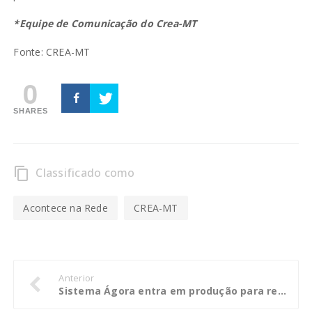
*Equipe de Comunicação do Crea-MT
Fonte: CREA-MT
0
SHARES
Classificado como
content_copy
Acontece na Rede
CREA-MT
Anterior
Sistema Ágora entra em produção para recebimento das prestações de contas anuais exclusivamente em meio eletrônico