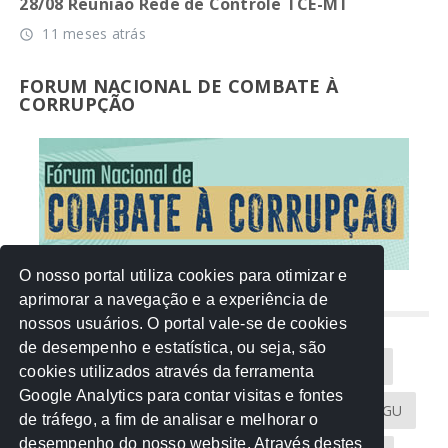
28/08 Reunião Rede de Controle TCE-MT
11 meses atrás
access_time
FORUM NACIONAL DE COMBATE À
CORRUPÇÃO
O nosso portal utiliza cookies para otimizar e
aprimorar a navegação e a experiência de
NUVEM DE TAGS
nossos usuários. O portal vale-se de cookies
de desempenho e estatística, ou seja, são
Acontece na Rede
AGU
AMM
Artigos
cookies utilizados através da ferramenta
Google Analytics para contar visitas e fontes
Atricon
Audicom
CAU-MT
CGE
CGU
de tráfego, a fim de analisar e melhorar o
desempenho do nosso website. Através destes