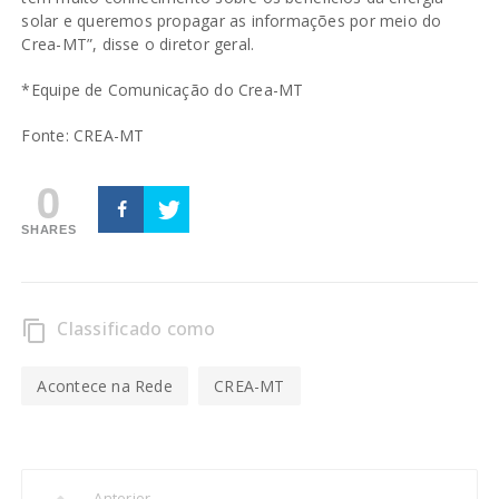
solar e queremos propagar as informações por meio do
Crea-MT”, disse o diretor geral.
*Equipe de Comunicação do Crea-MT
Fonte: CREA-MT
0
SHARES
Classificado como
content_copy
Acontece na Rede
CREA-MT
Anterior