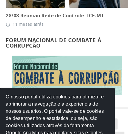
28/08 Reunião Rede de Controle TCE-MT
11 meses atrás
access_time
FORUM NACIONAL DE COMBATE À
CORRUPÇÃO
O nosso portal utiliza cookies para otimizar e
aprimorar a navegação e a experiência de
NUVEM DE TAGS
nossos usuários. O portal vale-se de cookies
de desempenho e estatística, ou seja, são
Acontece na Rede
AGU
AMM
Artigos
cookies utilizados através da ferramenta
Google Analytics para contar visitas e fontes