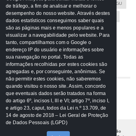
Atricon
Audicom
CAU-MT
CGE
CGU
de tráfego, a fim de analisar e melhorar o
desempenho do nosso website. Através destes
CREA-MT
Eventos
MPC-MT
MPE-MT
dados estatísticos conseguimos saber quais
são as páginas mais e menos populares e a
MPF
Notícias
PF
PGE-MT
PGR
visualizar a navegabilidade pelo website. Para
tanto, compartilhamos com o Google o
Receita Federal
Sem categoria
Senado
endereço IP do usuário e informações sobre
TCE-MT
TCU
TRE
sua navegação no portal. Todas as
informações recolhidas por estes cookies são
agregadas e, por conseguinte, anônimas. Se
REDE NOS ESTADOS
não permitir estes cookies, não saberemos
quando visitou o nosso site. Assim, concordo
Mato Grosso do Sul
que eventuais dados serão tratados na forma
Paraná
do artigo 6º, incisos I, III e VI; artigo 7º, inciso I,
Nacional
e artigo 23, caput, todos da Lei n.º 13.709, de
14 de agosto de 2018 – Lei Geral de Proteção
de Dados Pessoais (LGPD)
Início
Institucional
Projetos
Legislação