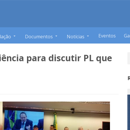
Eventos
Ga
lação
Documentos
Notícias
iência para discutir PL que