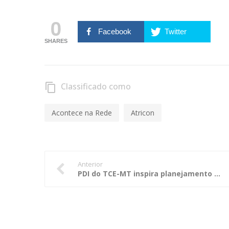
0
Facebook
Twitter
SHARES
Classificado como
content_copy
Acontece na Rede
Atricon
Anterior
PDI do TCE-MT inspira planejamento estratégico do TCE do Espírito Santo