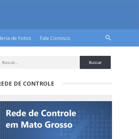
search
leria de Fotos
Fale Conosco
REDE DE CONTROLE