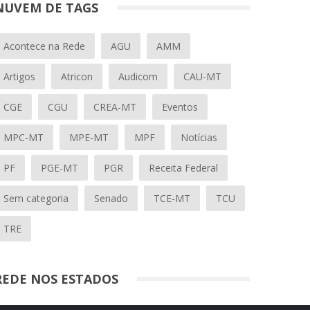
NUVEM DE TAGS
Acontece na Rede
AGU
AMM
Artigos
Atricon
Audicom
CAU-MT
CGE
CGU
CREA-MT
Eventos
MPC-MT
MPE-MT
MPF
Notícias
PF
PGE-MT
PGR
Receita Federal
Sem categoria
Senado
TCE-MT
TCU
TRE
REDE NOS ESTADOS