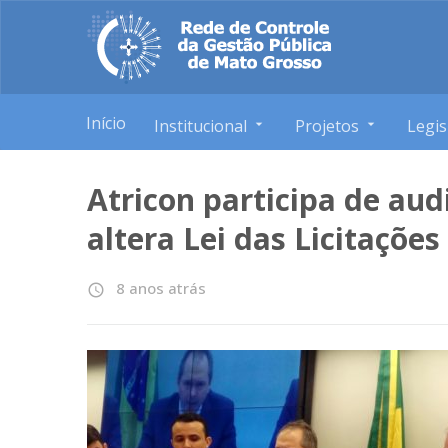
Início
Institucional
Projetos
Legis
Atricon participa de aud
altera Lei das Licitações
8 anos atrás
access_time