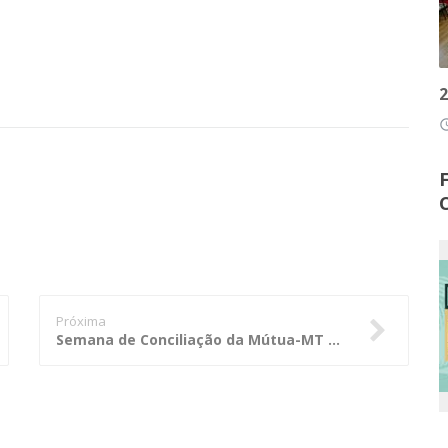
2
access
Próxima
Semana de Conciliação da Mútua-MT será realizada em outubro