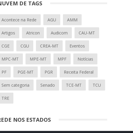
NUVEM DE TAGS
Acontece na Rede
AGU
AMM
Artigos
Atricon
Audicom
CAU-MT
CGE
CGU
CREA-MT
Eventos
MPC-MT
MPE-MT
MPF
Notícias
PF
PGE-MT
PGR
Receita Federal
Sem categoria
Senado
TCE-MT
TCU
TRE
REDE NOS ESTADOS