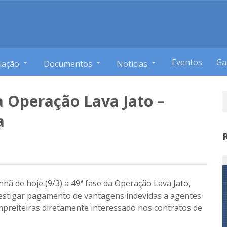
Eventos
Ga
lação
Documentos
Notícias
a Operação Lava Jato –
a
nhã de hoje (9/3) a 49ª fase da Operação Lava Jato,
stigar pagamento de vantagens indevidas a agentes
empreiteiras diretamente interessado nos contratos de