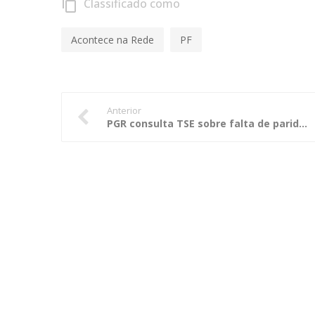
Classificado como
content_copy
Acontece na Rede
PF
Anterior
PGR consulta TSE sobre falta de paridade entre cota de vagas e reserva de recursos para candidatura de mulheres