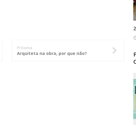
2
access
Próxima
Arquiteta na obra, por que não?