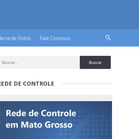
search
leria de Fotos
Fale Conosco
REDE DE CONTROLE