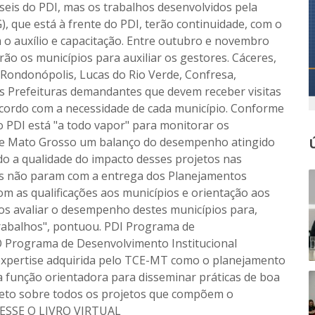
seis do PDI, mas os trabalhos desenvolvidos pela
, que está à frente do PDI, terão continuidade, com o
o auxílio e capacitação. Entre outubro e novembro
rão os municípios para auxiliar os gestores. Cáceres,
Rondonópolis, Lucas do Rio Verde, Confresa,
s Prefeituras demandantes que devem receber visitas
acordo com a necessidade de cada município. Conforme
, o PDI está "a todo vapor" para monitorar os
 de Mato Grosso um balanço do desempenho atingido
 a qualidade do impacto desses projetos nas
hos não param com a entrega dos Planejamentos
m as qualificações aos municípios e orientação aos
mos avaliar o desempenho destes municípios para,
trabalhos", pontuou. PDI Programa de
O Programa de Desenvolvimento Institucional
 expertise adquirida pelo TCE-MT como o planejamento
 a função orientadora para disseminar práticas de boa
eto sobre todos os projetos que compõem o
CESSE O LIVRO VIRTUAL