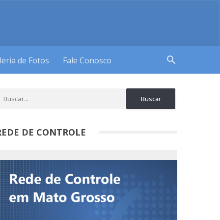
search
leria de Fotos
Fale Conosco
REDE DE CONTROLE