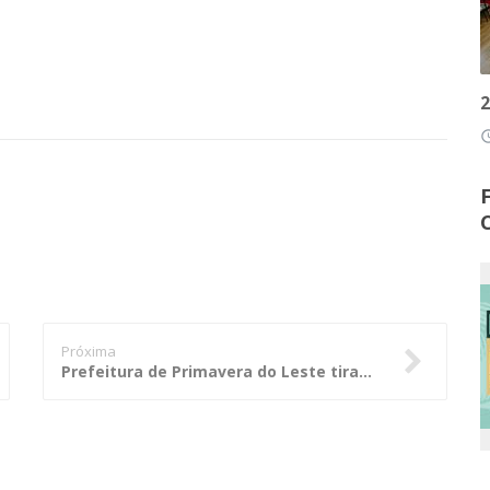
2
access
Próxima
Prefeitura de Primavera do Leste tira dúvidas com TCE sobre sistema Aplic