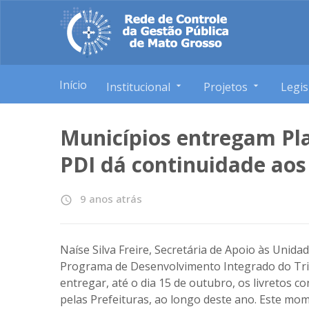
Início
Institucional
Projetos
Legis
Municípios entregam Pl
PDI dá continuidade aos
9 anos atrás
access_time
Naíse Silva Freire, Secretária de Apoio às Unid
Programa de Desenvolvimento Integrado do Tri
entregar, até o dia 15 de outubro, os livretos 
pelas Prefeituras, ao longo deste ano. Este m