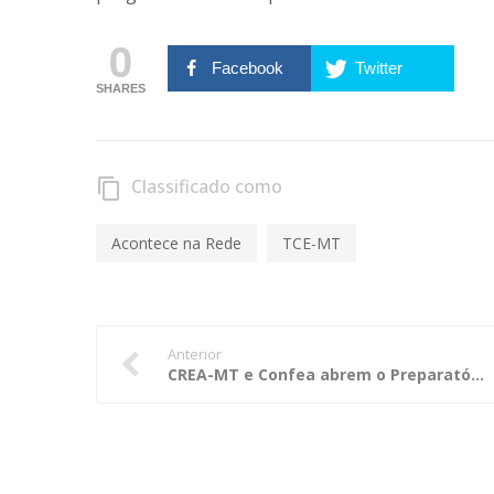
0
Facebook
Twitter
SHARES
Classificado como
content_copy
Acontece na Rede
TCE-MT
Anterior
CREA-MT e Confea abrem o Preparatório para o Fórum Mundial das Águas