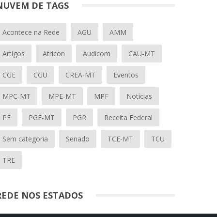
NUVEM DE TAGS
Acontece na Rede
AGU
AMM
Artigos
Atricon
Audicom
CAU-MT
CGE
CGU
CREA-MT
Eventos
MPC-MT
MPE-MT
MPF
Notícias
PF
PGE-MT
PGR
Receita Federal
Sem categoria
Senado
TCE-MT
TCU
TRE
REDE NOS ESTADOS