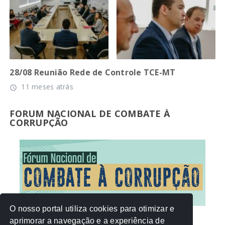
28/08 Reunião Rede de Controle TCE-MT
11 meses atrás
access_time
FORUM NACIONAL DE COMBATE À
CORRUPÇÃO
O nosso portal utiliza cookies para otimizar e
aprimorar a navegação e a experiência de