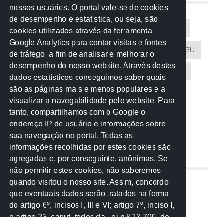
NUVEM DE TAGS
nossos usuários. O portal vale-se de cookies
de desempenho e estatística, ou seja, são
Acontece na Rede
AGU
AMM
Artigos
cookies utilizados através da ferramenta
Google Analytics para contar visitas e fontes
Atricon
Audicom
CAU-MT
CGE
CGU
de tráfego, a fim de analisar e melhorar o
desempenho do nosso website. Através destes
CREA-MT
Eventos
MPC-MT
MPE-MT
dados estatísticos conseguimos saber quais
são as páginas mais e menos populares e a
MPF
Notícias
PF
PGE-MT
PGR
visualizar a navegabilidade pelo website. Para
tanto, compartilhamos com o Google o
Receita Federal
Sem categoria
Senado
endereço IP do usuário e informações sobre
TCE-MT
TCU
TRE
sua navegação no portal. Todas as
informações recolhidas por estes cookies são
agregadas e, por conseguinte, anônimas. Se
REDE NOS ESTADOS
não permitir estes cookies, não saberemos
quando visitou o nosso site. Assim, concordo
Mato Grosso do Sul
que eventuais dados serão tratados na forma
Paraná
do artigo 6º, incisos I, III e VI; artigo 7º, inciso I,
Nacional
e artigo 23, caput, todos da Lei n.º 13.709, de