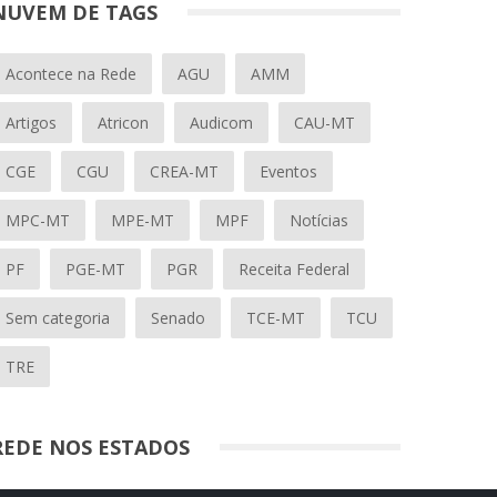
NUVEM DE TAGS
Acontece na Rede
AGU
AMM
Artigos
Atricon
Audicom
CAU-MT
CGE
CGU
CREA-MT
Eventos
MPC-MT
MPE-MT
MPF
Notícias
PF
PGE-MT
PGR
Receita Federal
Sem categoria
Senado
TCE-MT
TCU
TRE
REDE NOS ESTADOS