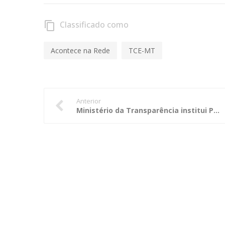
Classificado como
content_copy
Acontece na Rede
TCE-MT
Anterior
Ministério da Transparência institui Política de Gestão de Riscos