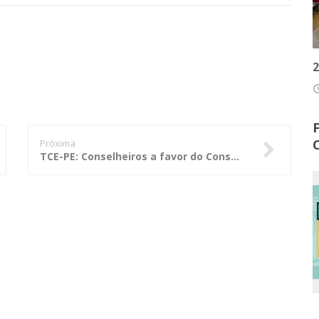
2
access
Próxima
TCE-PE: Conselheiros a favor do Conselho Nacional dos Tribunais de Contas