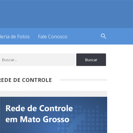
search
leria de Fotos
Fale Conosco
REDE DE CONTROLE