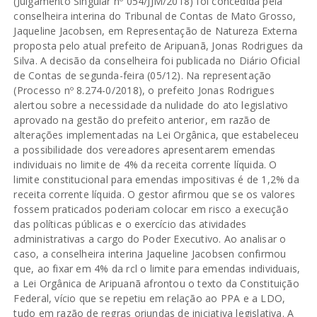
(Julgamento Singular nº 054/JJM/2018) foi concedida pela
conselheira interina do Tribunal de Contas de Mato Grosso,
Jaqueline Jacobsen, em Representação de Natureza Externa
proposta pelo atual prefeito de Aripuanã, Jonas Rodrigues da
Silva. A decisão da conselheira foi publicada no Diário Oficial
de Contas de segunda-feira (05/12). Na representação
(Processo nº 8.274-0/2018), o prefeito Jonas Rodrigues
alertou sobre a necessidade da nulidade do ato legislativo
aprovado na gestão do prefeito anterior, em razão de
alterações implementadas na Lei Orgânica, que estabeleceu
a possibilidade dos vereadores apresentarem emendas
individuais no limite de 4% da receita corrente líquida. O
limite constitucional para emendas impositivas é de 1,2% da
receita corrente líquida. O gestor afirmou que se os valores
fossem praticados poderiam colocar em risco a execução
das políticas públicas e o exercício das atividades
administrativas a cargo do Poder Executivo. Ao analisar o
caso, a conselheira interina Jaqueline Jacobsen confirmou
que, ao fixar em 4% da rcl o limite para emendas individuais,
a Lei Orgânica de Aripuanã afrontou o texto da Constituição
Federal, vício que se repetiu em relação ao PPA e a LDO,
tudo em razão de regras oriundas de iniciativa legislativa. A