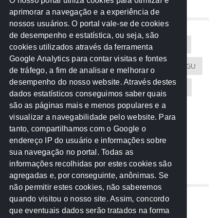
O nosso portal utiliza cookies para otimizar e
aprimorar a navegação e a experiência de
NUVEM DE TAGS
nossos usuários. O portal vale-se de cookies
de desempenho e estatística, ou seja, são
Acontece na Rede
AGU
AMM
Artigos
cookies utilizados através da ferramenta
Google Analytics para contar visitas e fontes
Atricon
Audicom
CAU-MT
CGE
CGU
de tráfego, a fim de analisar e melhorar o
desempenho do nosso website. Através destes
CREA-MT
Eventos
MPC-MT
MPE-MT
dados estatísticos conseguimos saber quais
são as páginas mais e menos populares e a
MPF
Notícias
PF
PGE-MT
PGR
visualizar a navegabilidade pelo website. Para
tanto, compartilhamos com o Google o
Receita Federal
Sem categoria
Senado
endereço IP do usuário e informações sobre
TCE-MT
TCU
TRE
sua navegação no portal. Todas as
informações recolhidas por estes cookies são
agregadas e, por conseguinte, anônimas. Se
REDE NOS ESTADOS
não permitir estes cookies, não saberemos
quando visitou o nosso site. Assim, concordo
Mato Grosso do Sul
que eventuais dados serão tratados na forma