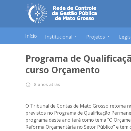
Início
Institucional
Projetos
Legis
Programa de Qualificaç
curso Orçamento
8 anos atrás
access_time
O Tribunal de Contas de Mato Grosso retoma no 
previstos no Programa de Qualificação Permane
programa deste ano terá como tema "O Orçame
Reforma Orçamentária no Setor Público" e tem c