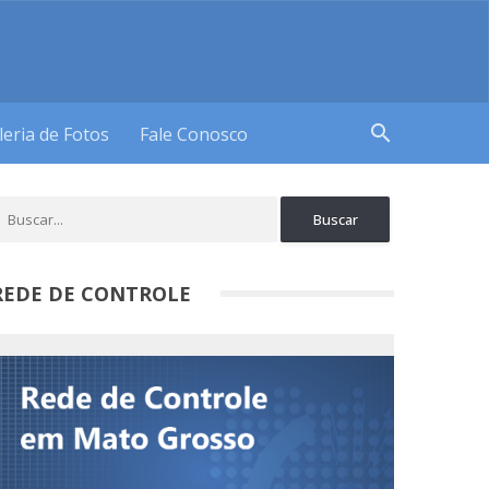
search
leria de Fotos
Fale Conosco
REDE DE CONTROLE