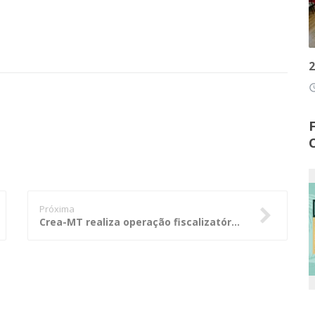
2
access
Próxima
Crea-MT realiza operação fiscalizatória em cinco cidades mato-grossenses