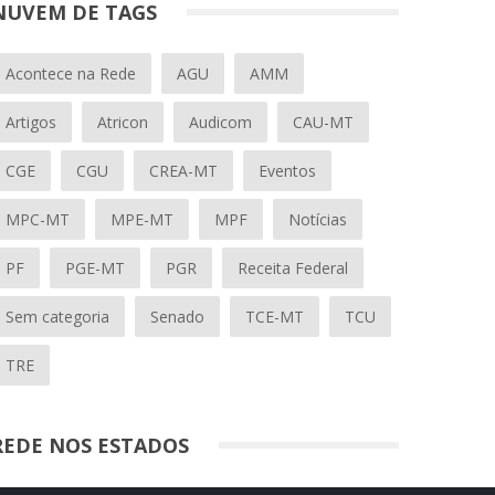
NUVEM DE TAGS
Acontece na Rede
AGU
AMM
Artigos
Atricon
Audicom
CAU-MT
CGE
CGU
CREA-MT
Eventos
MPC-MT
MPE-MT
MPF
Notícias
PF
PGE-MT
PGR
Receita Federal
Sem categoria
Senado
TCE-MT
TCU
TRE
REDE NOS ESTADOS