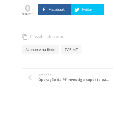
0
Facebook
Twitter
SHARES
Classificado como
content_copy
Acontece na Rede
TCE-MT
Anterior
Operação da PF investiga suposto pagamento de R$ 82 milhões em propina a ex-governador da Bahia