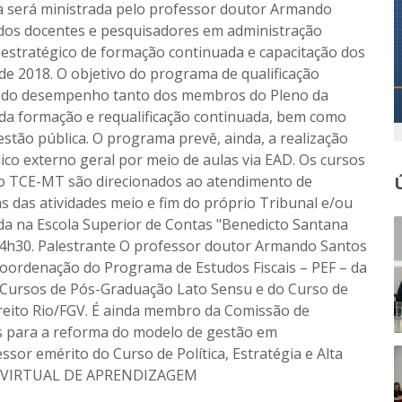
ra será ministrada pelo professor doutor Armando
os docentes e pesquisadores em administração
 estratégico de formação continuada e capacitação dos
de 2018. O objetivo do programa de qualificação
 do desempenho tanto dos membros do Pleno da
 da formação e requalificação continuada, bem como
estão pública. O programa prevê, ainda, a realização
lico externo geral por meio de aulas via EAD. Os cursos
do TCE-MT são direcionados ao atendimento de
 das atividades meio e fim do próprio Tribunal e/ou
zada na Escola Superior de Contas "Benedicto Santana
s 14h30. Palestrante O professor doutor Armando Santos
ordenação do Programa de Estudos Fiscais – PEF – da
 Cursos de Pós-Graduação Lato Sensu e do Curso de
ireito Rio/FGV. É ainda membro da Comissão de
s para a reforma do modelo de gestão em
ssor emérito do Curso de Política, Estratégia e Alta
TE VIRTUAL DE APRENDIZAGEM