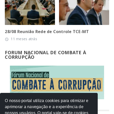
28/08 Reunião Rede de Controle TCE-MT
11 meses atrás
access_time
FORUM NACIONAL DE COMBATE À
CORRUPÇÃO
O nosso portal utiliza cookies para otimizar e
aprimorar a navegação e a experiência de
NUVEM DE TAGS
nossos usuários. O portal vale-se de cookies