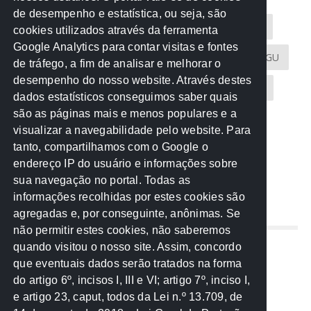
de desempenho e estatística, ou seja, são
Acontece na Rede
AGU
AMM
Artigos
cookies utilizados através da ferramenta
Google Analytics para contar visitas e fontes
Atricon
Audicom
CAU-MT
CGE
CGU
de tráfego, a fim de analisar e melhorar o
desempenho do nosso website. Através destes
CREA-MT
Eventos
MPC-MT
MPE-MT
dados estatísticos conseguimos saber quais
são as páginas mais e menos populares e a
MPF
Notícias
PF
PGE-MT
PGR
visualizar a navegabilidade pelo website. Para
tanto, compartilhamos com o Google o
Receita Federal
Sem categoria
Senado
endereço IP do usuário e informações sobre
TCE-MT
TCU
TRE
sua navegação no portal. Todas as
informações recolhidas por estes cookies são
agregadas e, por conseguinte, anônimas. Se
REDE NOS ESTADOS
não permitir estes cookies, não saberemos
quando visitou o nosso site. Assim, concordo
Mato Grosso do Sul
que eventuais dados serão tratados na forma
Paraná
do artigo 6º, incisos I, III e VI; artigo 7º, inciso I,
Nacional
e artigo 23, caput, todos da Lei n.º 13.709, de