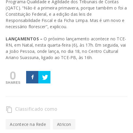
Programa Qualidade e Agilidade dos Tribunais de Contas
(QATC). “Não é a primeira primavera, porque também o foi a
Constituição Federal, e a edição das leis de
Responsabilidade Fiscal e da Ficha Limpa. Mas é um novo e
necessário florescer”, explicou.
LANÇAMENTOS –
O próximo lançamento acontece no TCE-
RN, em Natal, nesta quarta-feira (6), às 17h. Em seguida, vai
a João Pessoa, onde lança, no dia 18, no Centro Cultural
Ariano Suassuna, ligado ao TCE-PB, às 16h.
0
SHARES
Classificado como
content_copy
Acontece na Rede
Atricon