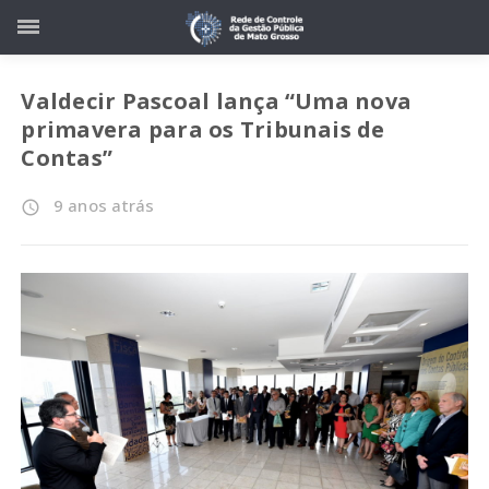
Valdecir Pascoal lança “Uma nova
primavera para os Tribunais de
Contas”
9 anos atrás
access_time