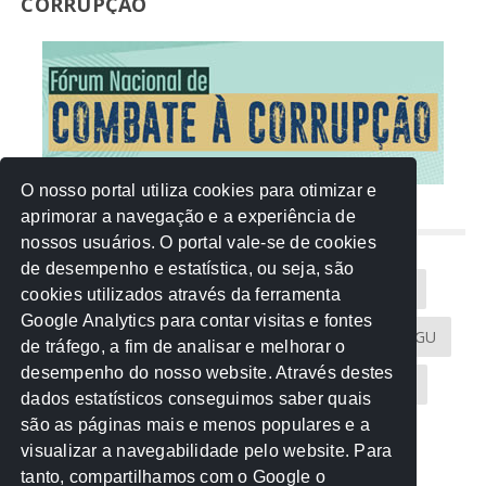
CORRUPÇÃO
O nosso portal utiliza cookies para otimizar e
aprimorar a navegação e a experiência de
NUVEM DE TAGS
nossos usuários. O portal vale-se de cookies
de desempenho e estatística, ou seja, são
Acontece na Rede
AGU
AMM
Artigos
cookies utilizados através da ferramenta
Google Analytics para contar visitas e fontes
Atricon
Audicom
CAU-MT
CGE
CGU
de tráfego, a fim de analisar e melhorar o
desempenho do nosso website. Através destes
CREA-MT
Eventos
MPC-MT
MPE-MT
dados estatísticos conseguimos saber quais
são as páginas mais e menos populares e a
MPF
Notícias
PF
PGE-MT
PGR
visualizar a navegabilidade pelo website. Para
tanto, compartilhamos com o Google o
Receita Federal
Sem categoria
Senado