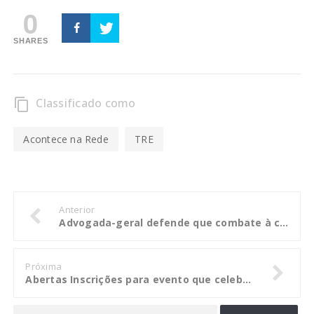
0
SHARES
Classificado como
content_copy
Acontece na Rede
TRE
Anterior
Advogada-geral defende que combate à corrupção seja política de Estado
Próxima
Abertas Inscrições para evento que celebra Dia do Arquiteto e Urbanista em Mato Grosso