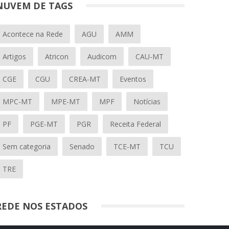
NUVEM DE TAGS
Acontece na Rede
AGU
AMM
Artigos
Atricon
Audicom
CAU-MT
CGE
CGU
CREA-MT
Eventos
MPC-MT
MPE-MT
MPF
Notícias
PF
PGE-MT
PGR
Receita Federal
Sem categoria
Senado
TCE-MT
TCU
TRE
REDE NOS ESTADOS