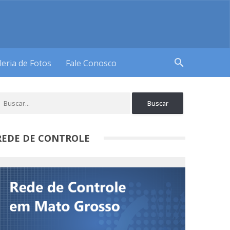
search
leria de Fotos
Fale Conosco
REDE DE CONTROLE