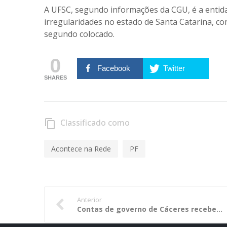
A UFSC, segundo informações da CGU, é a entid
irregularidades no estado de Santa Catarina, c
segundo colocado.
0
Facebook
Twitter
SHARES
Classificado como
content_copy
Acontece na Rede
PF
Anterior
Contas de governo de Cáceres recebem parecer favorável à aprovação pelo TCE