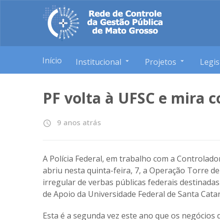
Início
Institucional
Projetos
Legis
PF volta à UFSC e mira c
9 anos atrás
access_time
A Polícia Federal, em trabalho com a Controlado
abriu nesta quinta-feira, 7, a Operação Torre d
irregular de verbas públicas federais destinada
de Apoio da Universidade Federal de Santa Catar
Esta é a segunda vez este ano que os negócios 