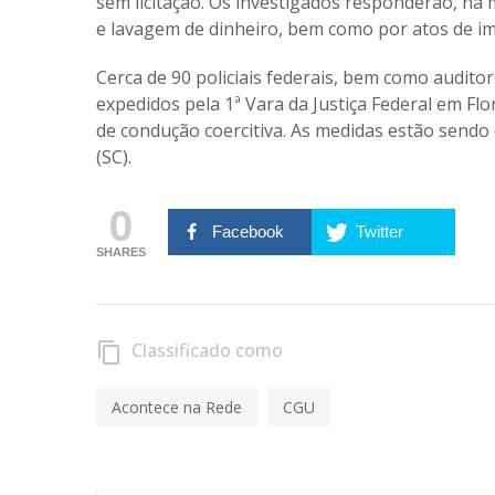
sem licitação. Os investigados responderão, na m
e lavagem de dinheiro, bem como por atos de im
Cerca de 90 policiais federais, bem como audit
expedidos pela 1ª Vara da Justiça Federal em Flo
de condução coercitiva. As medidas estão sendo
(SC).
0
Facebook
Twitter
SHARES
Classificado como
content_copy
Acontece na Rede
CGU