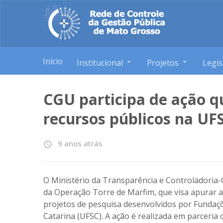
Início
Institucional
Projetos
Legis
CGU participa de ação q
recursos públicos na UF
9 anos atrás
access_time
O Ministério da Transparência e Controladoria-Ge
da Operação Torre de Marfim, que visa apurar a 
projetos de pesquisa desenvolvidos por Fundaçõ
Catarina (UFSC). A ação é realizada em parceria 