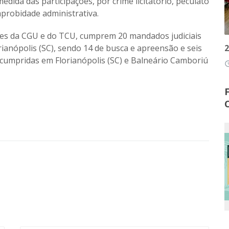
edida das participações, por crime licitatório, peculato
probidade administrativa.
ores da CGU e do TCU, cumprem 20 mandados judiciais
2
rianópolis (SC), sendo 14 de busca e apreensão e seis
 cumpridas em Florianópolis (SC) e Balneário Camboriú
access