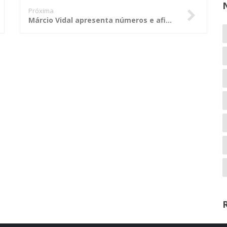
Próxima
Márcio Vidal apresenta números e afirma: a corrupção atingiu patamar insuportável no Brasil