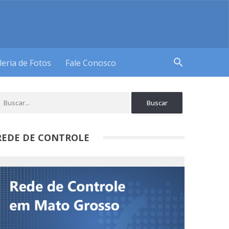
search
leria de Fotos
Fale Conosco
REDE DE CONTROLE