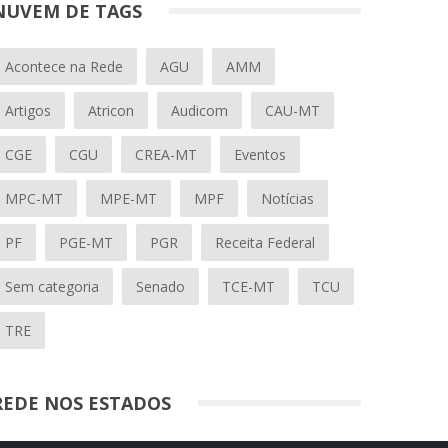
NUVEM DE TAGS
Acontece na Rede
AGU
AMM
Artigos
Atricon
Audicom
CAU-MT
CGE
CGU
CREA-MT
Eventos
MPC-MT
MPE-MT
MPF
Notícias
PF
PGE-MT
PGR
Receita Federal
Sem categoria
Senado
TCE-MT
TCU
TRE
REDE NOS ESTADOS