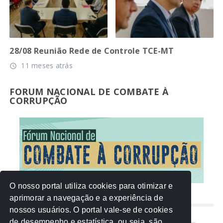
28/08 Reunião Rede de Controle TCE-MT
11 meses atrás
access_time
FORUM NACIONAL DE COMBATE À
CORRUPÇÃO
O nosso portal utiliza cookies para otimizar e
aprimorar a navegação e a experiência de
NUVEM DE TAGS
nossos usuários. O portal vale-se de cookies
de desempenho e estatística, ou seja, são