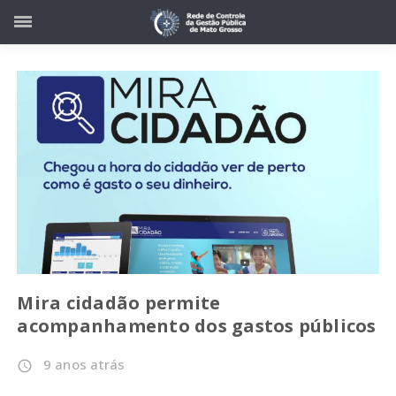
Mira cidadão permite
acompanhamento dos gastos públicos
9 anos atrás
access_time