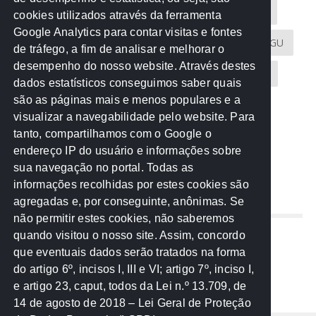
Acontece na Rede
AGU
AMM
Artigos
cookies utilizados através da ferramenta
Google Analytics para contar visitas e fontes
Atricon
Audicom
CAU-MT
CGE
CGU
de tráfego, a fim de analisar e melhorar o
desempenho do nosso website. Através destes
CREA-MT
Eventos
MPC-MT
MPE-MT
dados estatísticos conseguimos saber quais
são as páginas mais e menos populares e a
MPF
Notícias
PF
PGE-MT
PGR
visualizar a navegabilidade pelo website. Para
tanto, compartilhamos com o Google o
Receita Federal
Sem categoria
Senado
endereço IP do usuário e informações sobre
TCE-MT
TCU
TRE
sua navegação no portal. Todas as
informações recolhidas por estes cookies são
agregadas e, por conseguinte, anônimas. Se
REDE NOS ESTADOS
não permitir estes cookies, não saberemos
quando visitou o nosso site. Assim, concordo
Mato Grosso do Sul
que eventuais dados serão tratados na forma
Paraná
do artigo 6º, incisos I, III e VI; artigo 7º, inciso I,
Nacional
e artigo 23, caput, todos da Lei n.º 13.709, de
14 de agosto de 2018 – Lei Geral de Proteção