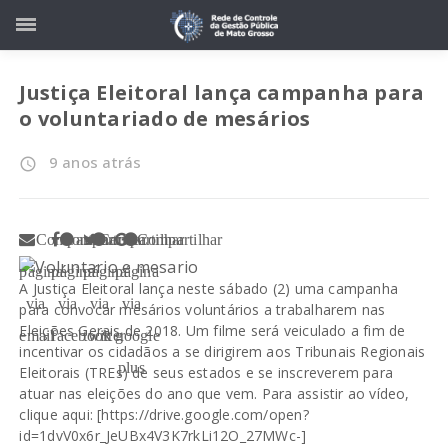
Justiça Eleitoral lança campanha para
o voluntariado de mesários
9 anos atrás
access_time
Compartilhar
Compartilhar
Compartilhar
Compartilhar
página
página
página
página
A Justiça Eleitoral lança neste sábado (2) uma campanha
via
via
via
via
para convocar mesários voluntários a trabalharem nas
Eleições Gerais de 2018. Um filme será veiculado a fim de
email
facebook
twitter
google
incentivar os cidadãos a se dirigirem aos Tribunais Regionais
plus
Eleitorais (TREs) de seus estados e se inscreverem para
atuar nas eleições do ano que vem. Para assistir ao vídeo,
clique aqui: [
https://drive.google.com/open?
id=1dvV0x6r_JeUBx4V3K7rkLi12O_27MWc-
]