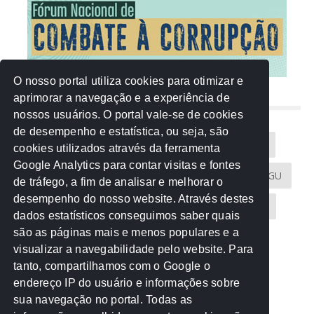
O nosso portal utiliza cookies para otimizar e
aprimorar a navegação e a experiência de
NUVEM DE TAGS
nossos usuários. O portal vale-se de cookies
de desempenho e estatística, ou seja, são
Acontece na Rede
AGU
AMM
Artigos
cookies utilizados através da ferramenta
Google Analytics para contar visitas e fontes
Atricon
Audicom
CAU-MT
CGE
CGU
de tráfego, a fim de analisar e melhorar o
desempenho do nosso website. Através destes
CREA-MT
Eventos
MPC-MT
MPE-MT
dados estatísticos conseguimos saber quais
são as páginas mais e menos populares e a
MPF
Notícias
PF
PGE-MT
PGR
visualizar a navegabilidade pelo website. Para
tanto, compartilhamos com o Google o
Receita Federal
Sem categoria
Senado
endereço IP do usuário e informações sobre
TCE-MT
TCU
TRE
sua navegação no portal. Todas as