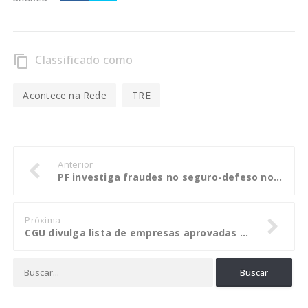
Classificado como
content_copy
Acontece na Rede
TRE
Anterior
PF investiga fraudes no seguro-defeso no litoral potiguar
Próxima
CGU divulga lista de empresas aprovadas no Pró-Ética 2017