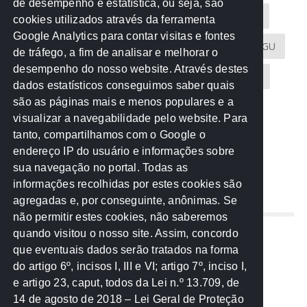
de desempenho e estatística, ou seja, são
Acontece na Rede
AGU
AMM
Artigos
cookies utilizados através da ferramenta
Google Analytics para contar visitas e fontes
Atricon
Audicom
CAU-MT
CGE
CGU
de tráfego, a fim de analisar e melhorar o
desempenho do nosso website. Através destes
CREA-MT
Eventos
MPC-MT
MPE-MT
dados estatísticos conseguimos saber quais
são as páginas mais e menos populares e a
MPF
Notícias
PF
PGE-MT
PGR
visualizar a navegabilidade pelo website. Para
tanto, compartilhamos com o Google o
Receita Federal
Sem categoria
Senado
endereço IP do usuário e informações sobre
TCE-MT
TCU
TRE
sua navegação no portal. Todas as
informações recolhidas por estes cookies são
agregadas e, por conseguinte, anônimas. Se
REDE NOS ESTADOS
não permitir estes cookies, não saberemos
quando visitou o nosso site. Assim, concordo
Mato Grosso do Sul
que eventuais dados serão tratados na forma
Paraná
do artigo 6º, incisos I, III e VI; artigo 7º, inciso I,
Nacional
e artigo 23, caput, todos da Lei n.º 13.709, de
14 de agosto de 2018 – Lei Geral de Proteção