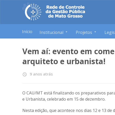
Início
Institucional
Projetos
Legis
Vem aí: evento em come
arquiteto e urbanista!
9 anos atrás
access_time
O CAU/MT está finalizando os preparativos par
e Urbanista, celebrado em 15 de dezembro.
Nesta edição, que acontece nos dias 12 e 13 de 