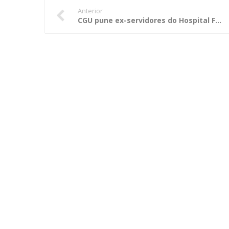
Anterior
CGU pune ex-servidores do Hospital Federal dos Servidores do Estado do Rio de Janeiro