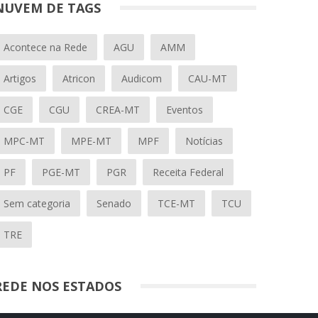
NUVEM DE TAGS
Acontece na Rede
AGU
AMM
Artigos
Atricon
Audicom
CAU-MT
CGE
CGU
CREA-MT
Eventos
MPC-MT
MPE-MT
MPF
Notícias
PF
PGE-MT
PGR
Receita Federal
Sem categoria
Senado
TCE-MT
TCU
TRE
REDE NOS ESTADOS