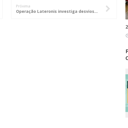
Próxima
Operação Lateronis investiga desvios de recursos do transporte escolar na Bahia
2
access