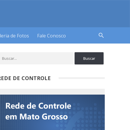
search
leria de Fotos
Fale Conosco
REDE DE CONTROLE