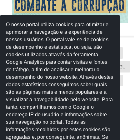
O nosso portal utiliza cookies para otimizar e
aprimorar a navegação e a experiência de
NUVEM DE TAGS
nossos usuários. O portal vale-se de cookies
de desempenho e estatística, ou seja, são
Acontece na Rede
AGU
AMM
Artigos
cookies utilizados através da ferramenta
Google Analytics para contar visitas e fontes
Atricon
Audicom
CAU-MT
CGE
CGU
de tráfego, a fim de analisar e melhorar o
desempenho do nosso website. Através destes
CREA-MT
Eventos
MPC-MT
MPE-MT
dados estatísticos conseguimos saber quais
são as páginas mais e menos populares e a
MPF
Notícias
PF
PGE-MT
PGR
visualizar a navegabilidade pelo website. Para
tanto, compartilhamos com o Google o
Receita Federal
Sem categoria
Senado
endereço IP do usuário e informações sobre
TCE-MT
TCU
TRE
sua navegação no portal. Todas as
informações recolhidas por estes cookies são
agregadas e, por conseguinte, anônimas. Se