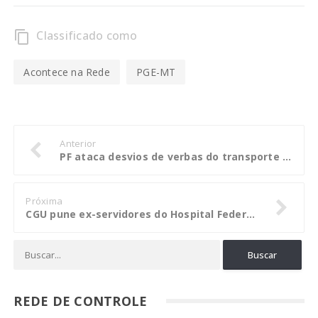
Classificado como
content_copy
Acontece na Rede
PGE-MT
Anterior
PF ataca desvios de verbas do transporte escolar na Bahia
Próxima
CGU pune ex-servidores do Hospital Federal dos Servidores do Estado do Rio de Janeiro
REDE DE CONTROLE