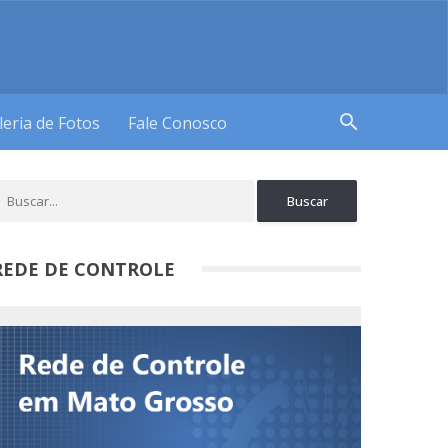
search
leria de Fotos
Fale Conosco
REDE DE CONTROLE