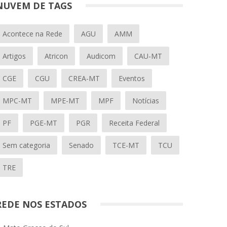
NUVEM DE TAGS
Acontece na Rede
AGU
AMM
Artigos
Atricon
Audicom
CAU-MT
CGE
CGU
CREA-MT
Eventos
MPC-MT
MPE-MT
MPF
Notícias
PF
PGE-MT
PGR
Receita Federal
Sem categoria
Senado
TCE-MT
TCU
TRE
REDE NOS ESTADOS