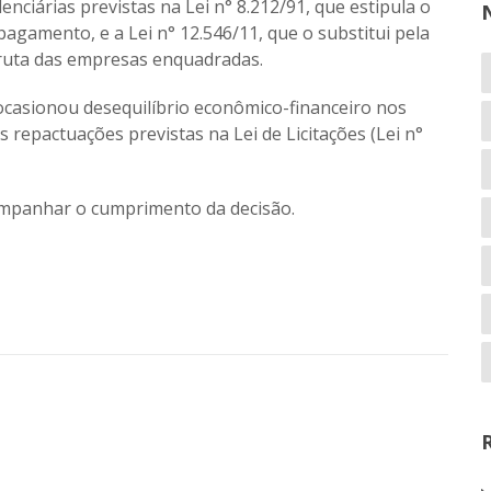
nciárias previstas na Lei n° 8.212/91, que estipula o
pagamento, e a Lei n° 12.546/11, que o substitui pela
 bruta das empresas enquadradas.
ocasionou desequilíbrio econômico-financeiro nos
 repactuações previstas na Lei de Licitações (Lei n°
mpanhar o cumprimento da decisão.