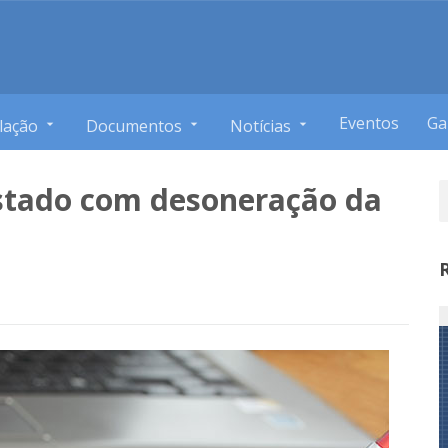
Eventos
Ga
lação
Documentos
Notícias
Estado com desoneração da
s