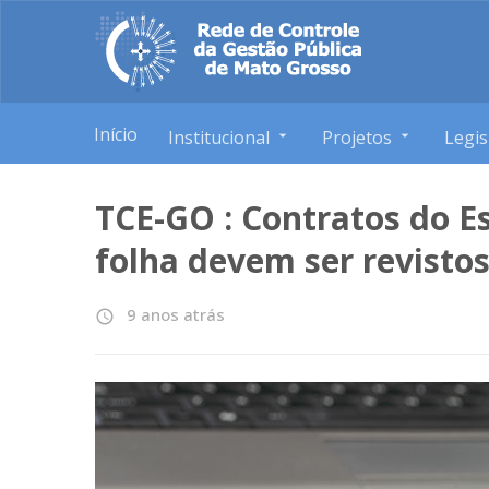
Início
Institucional
Projetos
Legis
TCE-GO : Contratos do 
folha devem ser revisto
9 anos atrás
access_time