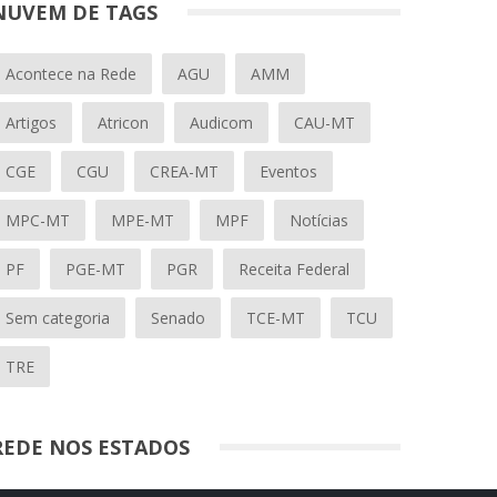
NUVEM DE TAGS
Acontece na Rede
AGU
AMM
Artigos
Atricon
Audicom
CAU-MT
CGE
CGU
CREA-MT
Eventos
MPC-MT
MPE-MT
MPF
Notícias
PF
PGE-MT
PGR
Receita Federal
Sem categoria
Senado
TCE-MT
TCU
TRE
REDE NOS ESTADOS