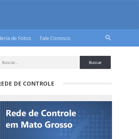
search
leria de Fotos
Fale Conosco
REDE DE CONTROLE