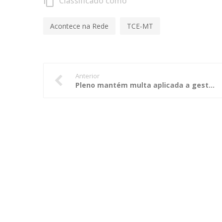
Classificado como
content_copy
Acontece na Rede
TCE-MT
Anterior
Pleno mantém multa aplicada a gestor do Consórcio de Saúde Garças-Araguaia