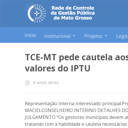
Início
Institucional
Projetos
Legis
TCE-MT pede cautela aos
valores do IPTU
9 anos atrás
access_time
Representação Interna Interessado principal:Pr
MACIELCONSELHEIRO INTERINO DETALHES DO
JULGAMENTO "Os gestores municipais devem atend
tratando com a habilidade e cautela necessária