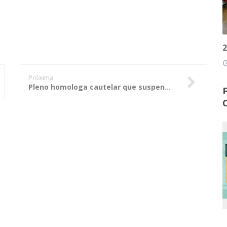
2
access
Próxima
Pleno homologa cautelar que suspendeu RGA para servidores de Alto Taquari