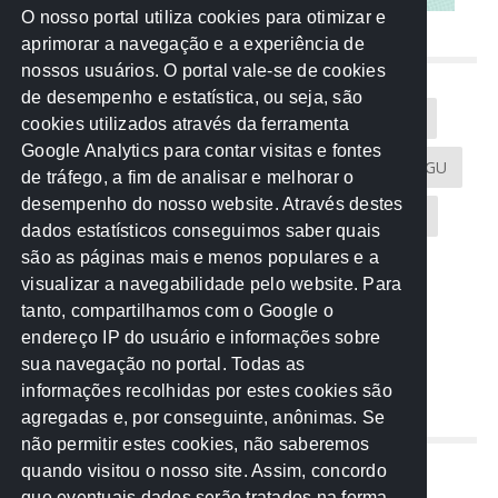
O nosso portal utiliza cookies para otimizar e
aprimorar a navegação e a experiência de
NUVEM DE TAGS
nossos usuários. O portal vale-se de cookies
de desempenho e estatística, ou seja, são
Acontece na Rede
AGU
AMM
Artigos
cookies utilizados através da ferramenta
Google Analytics para contar visitas e fontes
Atricon
Audicom
CAU-MT
CGE
CGU
de tráfego, a fim de analisar e melhorar o
desempenho do nosso website. Através destes
CREA-MT
Eventos
MPC-MT
MPE-MT
dados estatísticos conseguimos saber quais
são as páginas mais e menos populares e a
MPF
Notícias
PF
PGE-MT
PGR
visualizar a navegabilidade pelo website. Para
tanto, compartilhamos com o Google o
Receita Federal
Sem categoria
Senado
endereço IP do usuário e informações sobre
TCE-MT
TCU
TRE
sua navegação no portal. Todas as
informações recolhidas por estes cookies são
agregadas e, por conseguinte, anônimas. Se
REDE NOS ESTADOS
não permitir estes cookies, não saberemos
quando visitou o nosso site. Assim, concordo
Mato Grosso do Sul
que eventuais dados serão tratados na forma