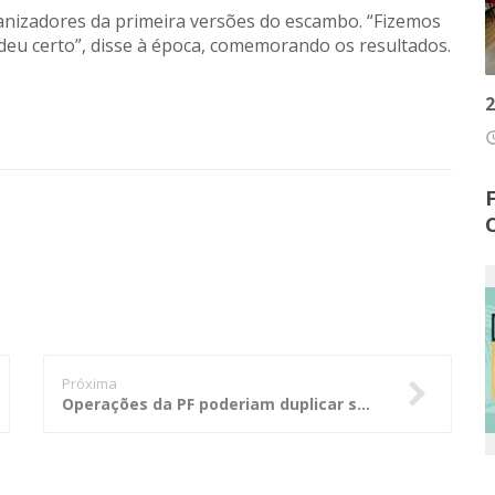
anizadores da primeira versões do escambo. “Fizemos
 deu certo”, disse à época, comemorando os resultados.
2
access
Próxima
Operações da PF poderiam duplicar se efetivo fosse maior, diz superintendente