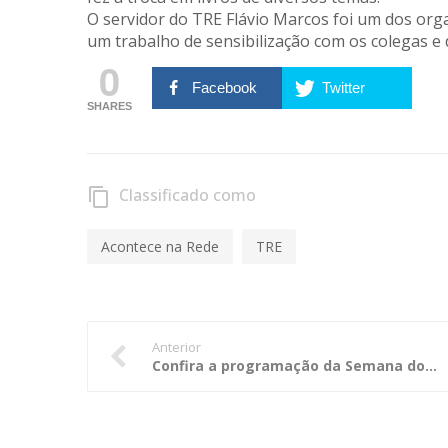
O servidor do TRE Flávio Marcos foi um dos org
um trabalho de sensibilização com os colegas e
0
Facebook
Twitter
SHARES
Classificado como
content_copy
Acontece na Rede
TRE
Anterior
Confira a programação da Semana do Servidor na AGU