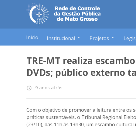
Início
Institucional
Projetos
Legis
TRE-MT realiza escambo c
DVDs; público externo 
9 anos atrás
access_time
Com o objetivo de promover a leitura entre os se
práticas sustentáveis, o Tribunal Regional Elei
(23/10), das 11h às 13h30, um escambo cultural 