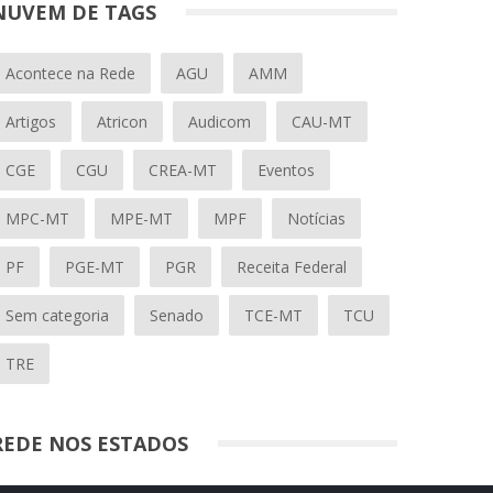
NUVEM DE TAGS
Acontece na Rede
AGU
AMM
Artigos
Atricon
Audicom
CAU-MT
CGE
CGU
CREA-MT
Eventos
MPC-MT
MPE-MT
MPF
Notícias
PF
PGE-MT
PGR
Receita Federal
Sem categoria
Senado
TCE-MT
TCU
TRE
REDE NOS ESTADOS