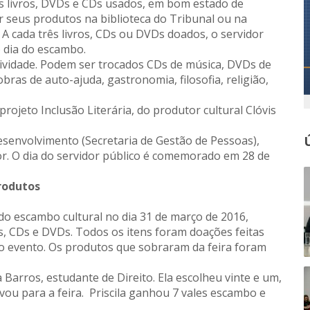
s livros, DVDs e CDs usados, em bom estado de
 seus produtos na biblioteca do Tribunal ou na
 cada três livros, CDs ou DVDs doados, o servidor
 dia do escambo.
ividade. Podem ser trocados CDs de música, DVDs de
 obras de auto-ajuda, gastronomia, filosofia, religião,
ojeto Inclusão Literária, do produtor cultural Clóvis
esenvolvimento (Secretaria de Gestão de Pessoas),
r. O dia do servidor público é comemorado em 28 de
rodutos
do escambo cultural no dia 31 de março de 2016,
s, CDs e DVDs. Todos os itens foram doações feitas
 do evento. Os produtos que sobraram da feira foram
a Barros, estudante de Direito. Ela escolheu vinte e um,
evou para a feira. Priscila ganhou 7 vales escambo e