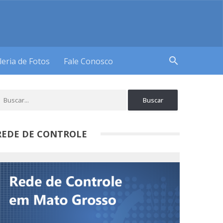
search
leria de Fotos
Fale Conosco
REDE DE CONTROLE