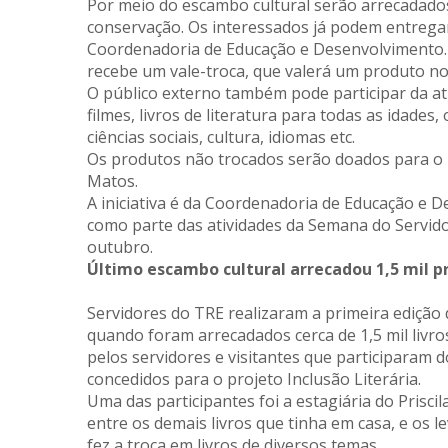
Por meio do escambo cultural serão arrecadado
conservação. Os interessados já podem entregar
Coordenadoria de Educação e Desenvolvimento. A
recebe um vale-troca, que valerá um produto no
O público externo também pode participar da at
filmes, livros de literatura para todas as idades,
ciências sociais, cultura, idiomas etc.
Os produtos não trocados serão doados para o pr
Matos.
A iniciativa é da Coordenadoria de Educação e D
como parte das atividades da Semana do Servido
outubro.
Último escambo cultural arrecadou 1,5 mil p
Servidores do TRE realizaram a primeira edição 
quando foram arrecadados cerca de 1,5 mil livro
pelos servidores e visitantes que participaram
concedidos para o projeto Inclusão Literária.
Uma das participantes foi a estagiária do Priscil
entre os demais livros que tinha em casa, e os l
fez a troca em livros de diversos temas.