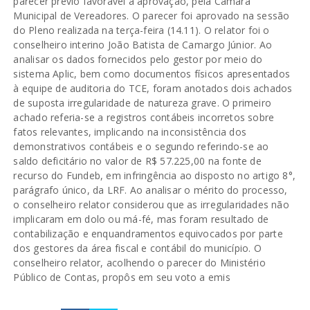
parecer prévio favorável à aprovação, pela Câmara
Municipal de Vereadores. O parecer foi aprovado na sessão
do Pleno realizada na terça-feira (14.11). O relator foi o
conselheiro interino João Batista de Camargo Júnior. Ao
analisar os dados fornecidos pelo gestor por meio do
sistema Aplic, bem como documentos físicos apresentados
à equipe de auditoria do TCE, foram anotados dois achados
de suposta irregularidade de natureza grave. O primeiro
achado referia-se a registros contábeis incorretos sobre
fatos relevantes, implicando na inconsistência dos
demonstrativos contábeis e o segundo referindo-se ao
saldo deficitário no valor de R$ 57.225,00 na fonte de
recurso do Fundeb, em infringência ao disposto no artigo 8°,
parágrafo único, da LRF. Ao analisar o mérito do processo,
o conselheiro relator considerou que as irregularidades não
implicaram em dolo ou má-fé, mas foram resultado de
contabilização e enquandramentos equivocados por parte
dos gestores da área fiscal e contábil do município. O
conselheiro relator, acolhendo o parecer do Ministério
Público de Contas, propôs em seu voto a emis