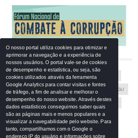
O nosso portal utiliza cookies para otimizar e
aprimorar a navegação e a experiência de
NUVEM DE TAGS
nossos usuários. O portal vale-se de cookies
de desempenho e estatística, ou seja, são
Acontece na Rede
AGU
AMM
Artigos
cookies utilizados através da ferramenta
Google Analytics para contar visitas e fontes
Atricon
Audicom
CAU-MT
CGE
CGU
de tráfego, a fim de analisar e melhorar o
desempenho do nosso website. Através destes
CREA-MT
Eventos
MPC-MT
MPE-MT
dados estatísticos conseguimos saber quais
são as páginas mais e menos populares e a
MPF
Notícias
PF
PGE-MT
PGR
visualizar a navegabilidade pelo website. Para
tanto, compartilhamos com o Google o
Receita Federal
Sem categoria
Senado
endereço IP do usuário e informações sobre