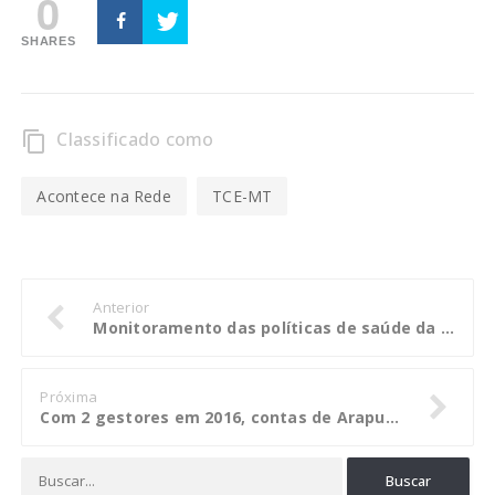
0
SHARES
Classificado como
content_copy
Acontece na Rede
TCE-MT
Anterior
Monitoramento das políticas de saúde da SES-MT será retomado pelo TCE
Próxima
Com 2 gestores em 2016, contas de Araputanga têm parecer favorável à aprovação