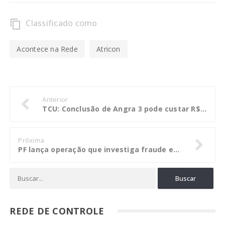
Classificado como
content_copy
Acontece na Rede
Atricon
Anterior
TCU: Conclusão de Angra 3 pode custar R$ 25 bilhões
Próxima
PF lança operação que investiga fraude em obra em rodovia no RS
REDE DE CONTROLE