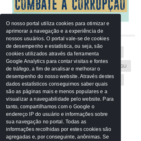
O nosso portal utiliza cookies para otimizar e
aprimorar a navegação e a experiência de
NUVEM DE TAGS
nossos usuários. O portal vale-se de cookies
de desempenho e estatística, ou seja, são
Acontece na Rede
AGU
AMM
Artigos
cookies utilizados através da ferramenta
Google Analytics para contar visitas e fontes
Atricon
Audicom
CAU-MT
CGE
CGU
de tráfego, a fim de analisar e melhorar o
desempenho do nosso website. Através destes
CREA-MT
Eventos
MPC-MT
MPE-MT
dados estatísticos conseguimos saber quais
são as páginas mais e menos populares e a
MPF
Notícias
PF
PGE-MT
PGR
visualizar a navegabilidade pelo website. Para
tanto, compartilhamos com o Google o
Receita Federal
Sem categoria
Senado
endereço IP do usuário e informações sobre
TCE-MT
TCU
TRE
sua navegação no portal. Todas as
informações recolhidas por estes cookies são
agregadas e, por conseguinte, anônimas. Se