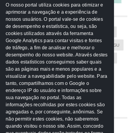
O nosso portal utiliza cookies para otimizar e
aprimorar a navegação e a experiência de
NUVEM DE TAGS
nossos usuários. O portal vale-se de cookies
de desempenho e estatística, ou seja, são
Acontece na Rede
AGU
AMM
Artigos
cookies utilizados através da ferramenta
Google Analytics para contar visitas e fontes
Atricon
Audicom
CAU-MT
CGE
CGU
de tráfego, a fim de analisar e melhorar o
desempenho do nosso website. Através destes
CREA-MT
Eventos
MPC-MT
MPE-MT
dados estatísticos conseguimos saber quais
são as páginas mais e menos populares e a
MPF
Notícias
PF
PGE-MT
PGR
visualizar a navegabilidade pelo website. Para
tanto, compartilhamos com o Google o
Receita Federal
Sem categoria
Senado
endereço IP do usuário e informações sobre
TCE-MT
TCU
TRE
sua navegação no portal. Todas as
informações recolhidas por estes cookies são
agregadas e, por conseguinte, anônimas. Se
REDE NOS ESTADOS
não permitir estes cookies, não saberemos
quando visitou o nosso site. Assim, concordo
Mato Grosso do Sul