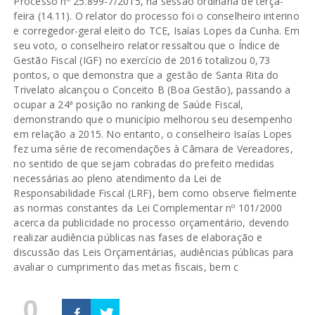
Processo nº 25.899-7/2015, na sessão ordinária de terça-
feira (14.11). O relator do processo foi o conselheiro interino
e corregedor-geral eleito do TCE, Isaías Lopes da Cunha. Em
seu voto, o conselheiro relator ressaltou que o Índice de
Gestão Fiscal (IGF) no exercício de 2016 totalizou 0,73
pontos, o que demonstra que a gestão de Santa Rita do
Trivelato alcançou o Conceito B (Boa Gestão), passando a
ocupar a 24ª posição no ranking de Saúde Fiscal,
demonstrando que o município melhorou seu desempenho
em relação a 2015. No entanto, o conselheiro Isaías Lopes
fez uma série de recomendações à Câmara de Vereadores,
no sentido de que sejam cobradas do prefeito medidas
necessárias ao pleno atendimento da Lei de
Responsabilidade Fiscal (LRF), bem como observe fielmente
as normas constantes da Lei Complementar nº 101/2000
acerca da publicidade no processo orçamentário, devendo
realizar audiência públicas nas fases de elaboração e
discussão das Leis Orçamentárias, audiências públicas para
avaliar o cumprimento das metas fiscais, bem c
0