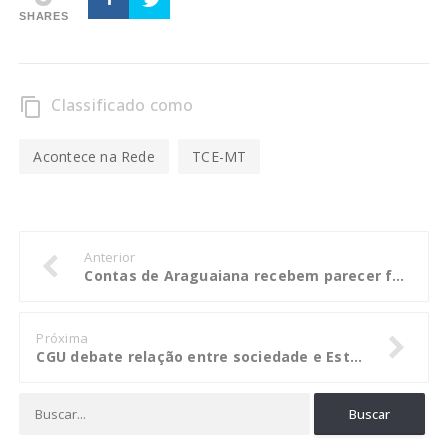
SHARES
Classificado como
content_copy
Acontece na Rede
TCE-MT
Anterior
Contas de Araguaiana recebem parecer favorável à aprovação com recomendações
Próxima
CGU debate relação entre sociedade e Estado na era das novas mídias, redes e tecnologias