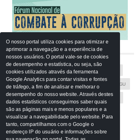
O nosso portal utiliza cookies para otimizar e
aprimorar a navegação e a experiência de
NUVEM DE TAGS
nossos usuários. O portal vale-se de cookies
de desempenho e estatística, ou seja, são
Acontece na Rede
AGU
AMM
Artigos
cookies utilizados através da ferramenta
Google Analytics para contar visitas e fontes
Atricon
Audicom
CAU-MT
CGE
CGU
de tráfego, a fim de analisar e melhorar o
desempenho do nosso website. Através destes
CREA-MT
Eventos
MPC-MT
MPE-MT
dados estatísticos conseguimos saber quais
são as páginas mais e menos populares e a
MPF
Notícias
PF
PGE-MT
PGR
visualizar a navegabilidade pelo website. Para
tanto, compartilhamos com o Google o
Receita Federal
Sem categoria
Senado
endereço IP do usuário e informações sobre
TCE-MT
TCU
TRE
sua navegação no portal. Todas as