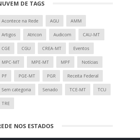
NUVEM DE TAGS
Acontece na Rede
AGU
AMM
Artigos
Atricon
Audicom
CAU-MT
CGE
CGU
CREA-MT
Eventos
MPC-MT
MPE-MT
MPF
Notícias
PF
PGE-MT
PGR
Receita Federal
Sem categoria
Senado
TCE-MT
TCU
TRE
REDE NOS ESTADOS