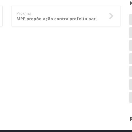
Próxima
MPE propõe ação contra prefeita para evitar prejuízo de R$ 73 milhões aos cofres públicos por falta de pagamento de energia