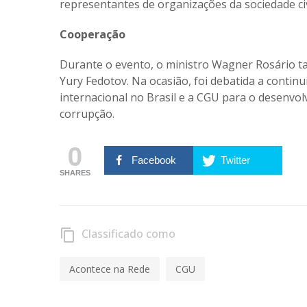
representantes de organizações da sociedade civ
Cooperação
Durante o evento, o ministro Wagner Rosário 
Yury Fedotov. Na ocasião, foi debatida a contin
internacional no Brasil e a CGU para o desenvo
corrupção.
0
Facebook
Twitter
SHARES
Classificado como
content_copy
Acontece na Rede
CGU