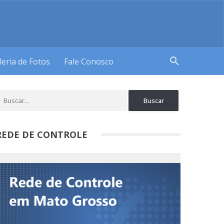
search
leria de Fotos
Fale Conosco
REDE DE CONTROLE