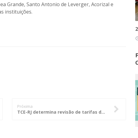
zea Grande, Santo Antonio de Leverger, Acorizal e
 instituições.
2
access
Próxima
TCE-RJ determina revisão de tarifas de transportes coletivos