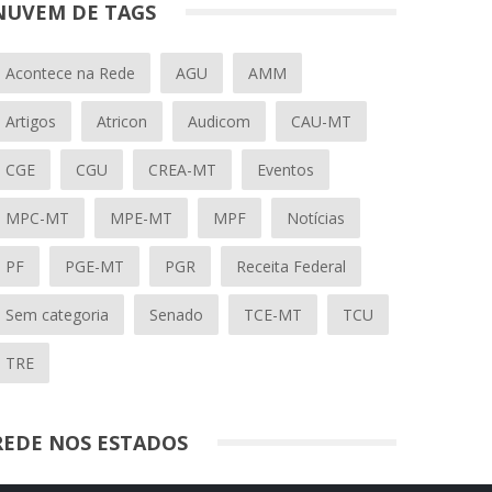
NUVEM DE TAGS
Acontece na Rede
AGU
AMM
Artigos
Atricon
Audicom
CAU-MT
CGE
CGU
CREA-MT
Eventos
MPC-MT
MPE-MT
MPF
Notícias
PF
PGE-MT
PGR
Receita Federal
Sem categoria
Senado
TCE-MT
TCU
TRE
REDE NOS ESTADOS