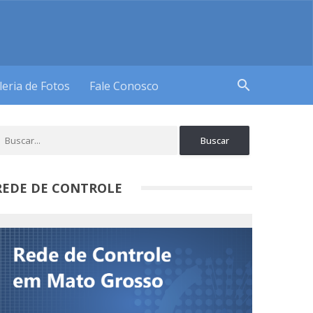
search
leria de Fotos
Fale Conosco
REDE DE CONTROLE