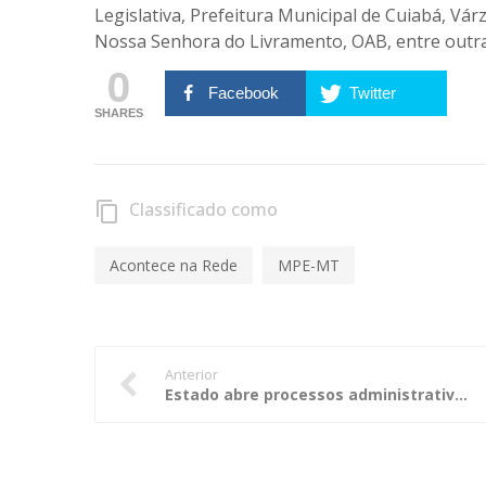
Legislativa, Prefeitura Municipal de Cuiabá, Vár
Nossa Senhora do Livramento, OAB, entre outras
0
Facebook
Twitter
SHARES
Classificado como
content_copy
Acontece na Rede
MPE-MT
Anterior
Estado abre processos administrativos contra empresas e servidores investigados na Operação Zaqueus