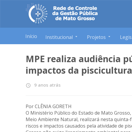
Início
Institucional
Projetos
Legis
MPE realiza audiência pú
impactos da piscicultur
9 anos atrás
access_time
Por CLÊNIA GORETH
O Ministério Público do Estado de Mato Grosso,
Meio Ambiente Natural, realizará nesta quinta-fei
riscos e impactos causados pela atividade de pis