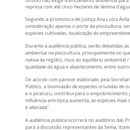
Grosso não exige licenciamento ambiental para 
represa com até cinco hectares de lâmina d´águ
Segundo a promotora de Justiça Ana Luíza Ávila P
consideração apenas o porte da piscicultura, se
espécies cultivadas, localização do empreendim
Durante a audiência pública, serão debatidas a
ambiental na piscicultura, principalmente no que
nativa da região), risco ao equilíbrio ambiental /
qualidade da água e abastecimento, entre outro
De acordo com parecer elaborado pela Secretari
Público, a bioinvasão de espécies oriundas de o
e o pirarucu, contribui para o empobrecimento 
influência antrópica aumenta, as espécies mais 
é alterada”.
A audiência pública ocorrerá no auditório das P
para a discussão representantes da Sema, Ibama