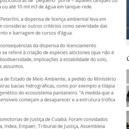
pisciculturas de “pequeno” porte – aqueles tanques ou
a ou até 10 mil m3 de água em tanque-rede.
eterlini, a dispensa de licença ambiental leva em
m considerar outros critérios como severidade das
ento e barragem de cursos d’água.
s consequências da dispensa do licenciamento
 se refere à criação de espécies alóctones (que não é
 biodiversidade, implicações à estabilidade do solo,
s assuntos.
a de Estado de Meio Ambiente, a pedido do Ministério
utras bacias hidrográficas, como por exemplo a tilápia
genético do ecossistema pantaneiro. “A medida que a
sensíveis começam a desaparecer e a estrutura trófica
romotorias de Justiça de Cuiabá. Foram convidados
, Indea, Empaer, Tribunal de Justiça, Assembleia