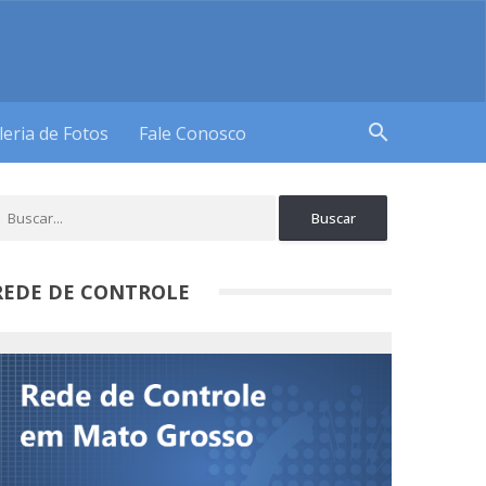
search
leria de Fotos
Fale Conosco
REDE DE CONTROLE