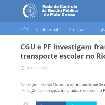
Início
Institucional
Projetos
Legis
CGU e PF investigam fra
transporte escolar no Ri
9 anos atrás
access_time
Operação Laranja Mecânica apura participação
execução de serviços contratados e desvios no 
0