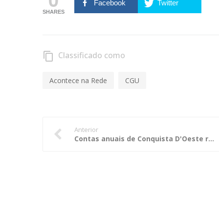
Facebook
Twitter
SHARES
Classificado como
content_copy
Acontece na Rede
CGU
Anterior
Contas anuais de Conquista D'Oeste recebem parecer favorável à aprovação