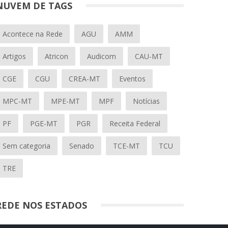
NUVEM DE TAGS
Acontece na Rede
AGU
AMM
Artigos
Atricon
Audicom
CAU-MT
CGE
CGU
CREA-MT
Eventos
MPC-MT
MPE-MT
MPF
Notícias
PF
PGE-MT
PGR
Receita Federal
Sem categoria
Senado
TCE-MT
TCU
TRE
REDE NOS ESTADOS