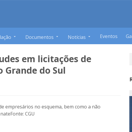
Eventos
Ga
lação
Documentos
Notícias
udes em licitações de
o Grande do Sul
 de empresários no esquema, bem como a não
Pnate
Fonte: CGU