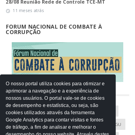
28/08 Reunião Rede de Controle TCE-MT
11 meses atrás
access_time
FORUM NACIONAL DE COMBATE À
CORRUPÇÃO
O nosso portal utiliza cookies para otimizar e
aprimorar a navegação e a experiência de
NUVEM DE TAGS
nossos usuários. O portal vale-se de cookies
de desempenho e estatística, ou seja, são
Acontece na Rede
AGU
AMM
Artigos
cookies utilizados através da ferramenta
Google Analytics para contar visitas e fontes
Atricon
Audicom
CAU-MT
CGE
CGU
de tráfego, a fim de analisar e melhorar o
desempenho do nosso website. Através destes