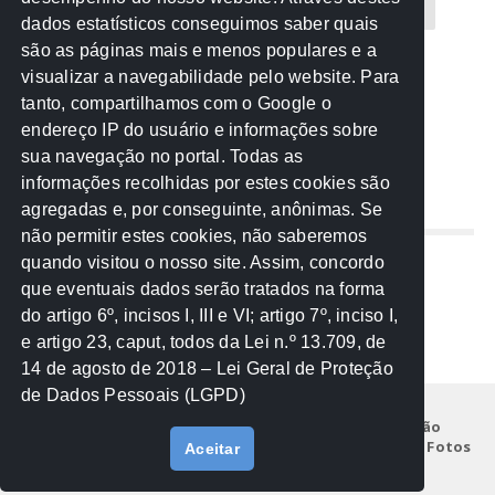
CREA-MT
Eventos
MPC-MT
MPE-MT
dados estatísticos conseguimos saber quais
são as páginas mais e menos populares e a
MPF
Notícias
PF
PGE-MT
PGR
visualizar a navegabilidade pelo website. Para
tanto, compartilhamos com o Google o
Receita Federal
Sem categoria
Senado
endereço IP do usuário e informações sobre
TCE-MT
TCU
TRE
sua navegação no portal. Todas as
informações recolhidas por estes cookies são
agregadas e, por conseguinte, anônimas. Se
REDE NOS ESTADOS
não permitir estes cookies, não saberemos
quando visitou o nosso site. Assim, concordo
Mato Grosso do Sul
que eventuais dados serão tratados na forma
Paraná
do artigo 6º, incisos I, III e VI; artigo 7º, inciso I,
Nacional
e artigo 23, caput, todos da Lei n.º 13.709, de
14 de agosto de 2018 – Lei Geral de Proteção
de Dados Pessoais (LGPD)
Início
Institucional
Projetos
Legislação
Documentos
Notícias
Eventos
Galeria de Fotos
Aceitar
Fale Conosco