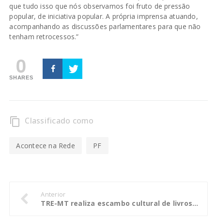
que tudo isso que nós observamos foi fruto de pressão
popular, de iniciativa popular. A própria imprensa atuando,
acompanhando as discussões parlamentares para que não
tenham retrocessos.”
0
SHARES
Classificado como
content_copy
Acontece na Rede
PF
Anterior
TRE-MT realiza escambo cultural de livros, CDs e DVDs; público externo também pode participar