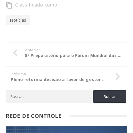
Classificado como
content_copy
Notícias
Anterior
5º Preparatório para o Fórum Mundial das Águas reúne mais de 250 pessoas em Cuiabá
Próxima
Pleno reforma decisão a favor de gestor da Câmara de Colíder
REDE DE CONTROLE