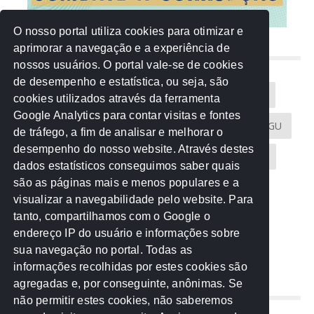
O nosso portal utiliza cookies para otimizar e
aprimorar a navegação e a experiência de
NUVEM DE TAGS
nossos usuários. O portal vale-se de cookies
de desempenho e estatística, ou seja, são
Acontece na Rede
AGU
AMM
Artigos
cookies utilizados através da ferramenta
Google Analytics para contar visitas e fontes
Atricon
Audicom
CAU-MT
CGE
CGU
de tráfego, a fim de analisar e melhorar o
desempenho do nosso website. Através destes
CREA-MT
Eventos
MPC-MT
MPE-MT
dados estatísticos conseguimos saber quais
são as páginas mais e menos populares e a
MPF
Notícias
PF
PGE-MT
PGR
visualizar a navegabilidade pelo website. Para
tanto, compartilhamos com o Google o
Receita Federal
Sem categoria
Senado
endereço IP do usuário e informações sobre
TCE-MT
TCU
TRE
sua navegação no portal. Todas as
informações recolhidas por estes cookies são
agregadas e, por conseguinte, anônimas. Se
REDE NOS ESTADOS
não permitir estes cookies, não saberemos