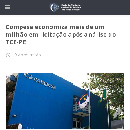
Compesa economiza mais de um
milhão em licitação após análise do
TCE-PE
9 anos atrás
access_time