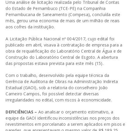
Uma análise de licitação realizada pelo Tribunal de Contas
do Estado de Pernambuco (TCE-PE) na Companhia
Pernambucana de Saneamento (Compesa), concluída este
mês, gerou uma economia de mais de um milhão de reais
aos cofres da instituição.
A Licitação Pública Nacional nº 004/2017, cujo edital foi
publicado em abril, visava à contratação de empresa para a
obra de requalificação do Laboratório Central de Água e de
Construção do Laboratório Central de Esgoto. A abertura
das propostas estava prevista para este mês (15).
Com o trabalho, desenvolvido pela equipe técnica da
Gerência de Auditoria de Obras na Administração Indireta
Estadual (GAOI), sob a relatoria do conselheiro João
Carneiro Campos, foi possível detectar diversas
irregularidades no edital, com riscos à economicidade.
DEFICIÊNCIAS –
Ao analisar o orçamento estimativo, a
equipe da GAOI identificou inconsistências nos preços dos
revestimentos em porcelanato a serem aplicados em pisos e
paredes, que apresentavam o mesmo valor de R$ 189,25.