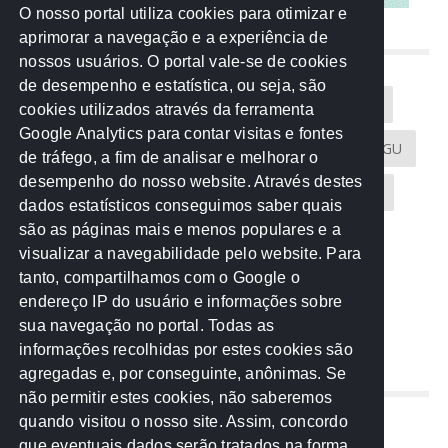
O nosso portal utiliza cookies para otimizar e
aprimorar a navegação e a experiência de
NUVEM DE TAGS
nossos usuários. O portal vale-se de cookies
de desempenho e estatística, ou seja, são
Acontece na Rede
AGU
AMM
Artigos
cookies utilizados através da ferramenta
Google Analytics para contar visitas e fontes
Atricon
Audicom
CAU-MT
CGE
CGU
de tráfego, a fim de analisar e melhorar o
desempenho do nosso website. Através destes
CREA-MT
Eventos
MPC-MT
MPE-MT
dados estatísticos conseguimos saber quais
são as páginas mais e menos populares e a
MPF
Notícias
PF
PGE-MT
PGR
visualizar a navegabilidade pelo website. Para
tanto, compartilhamos com o Google o
Receita Federal
Sem categoria
Senado
endereço IP do usuário e informações sobre
TCE-MT
TCU
TRE
sua navegação no portal. Todas as
informações recolhidas por estes cookies são
agregadas e, por conseguinte, anônimas. Se
REDE NOS ESTADOS
não permitir estes cookies, não saberemos
quando visitou o nosso site. Assim, concordo
Mato Grosso do Sul
que eventuais dados serão tratados na forma