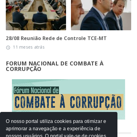
28/08 Reunião Rede de Controle TCE-MT
11 meses atrás
access_time
FORUM NACIONAL DE COMBATE À
CORRUPÇÃO
O nosso portal utiliza cookies para otimizar e
aprimorar a navegação e a experiência de
NUVEM DE TAGS
nossos usuários. O portal vale-se de cookies