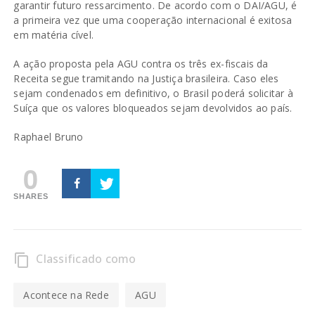
garantir futuro ressarcimento. De acordo com o DAI/AGU, é
a primeira vez que uma cooperação internacional é exitosa
em matéria cível.
A ação proposta pela AGU contra os três ex-fiscais da
Receita segue tramitando na Justiça brasileira. Caso eles
sejam condenados em definitivo, o Brasil poderá solicitar à
Suíça que os valores bloqueados sejam devolvidos ao país.
Raphael Bruno
0
SHARES
Classificado como
content_copy
Acontece na Rede
AGU