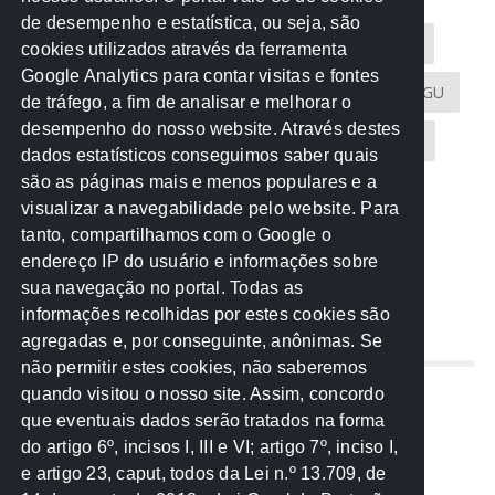
de desempenho e estatística, ou seja, são
Acontece na Rede
AGU
AMM
Artigos
cookies utilizados através da ferramenta
Google Analytics para contar visitas e fontes
Atricon
Audicom
CAU-MT
CGE
CGU
de tráfego, a fim de analisar e melhorar o
desempenho do nosso website. Através destes
CREA-MT
Eventos
MPC-MT
MPE-MT
dados estatísticos conseguimos saber quais
são as páginas mais e menos populares e a
MPF
Notícias
PF
PGE-MT
PGR
visualizar a navegabilidade pelo website. Para
tanto, compartilhamos com o Google o
Receita Federal
Sem categoria
Senado
endereço IP do usuário e informações sobre
TCE-MT
TCU
TRE
sua navegação no portal. Todas as
informações recolhidas por estes cookies são
agregadas e, por conseguinte, anônimas. Se
REDE NOS ESTADOS
não permitir estes cookies, não saberemos
quando visitou o nosso site. Assim, concordo
Mato Grosso do Sul
que eventuais dados serão tratados na forma
Paraná
do artigo 6º, incisos I, III e VI; artigo 7º, inciso I,
Nacional
e artigo 23, caput, todos da Lei n.º 13.709, de